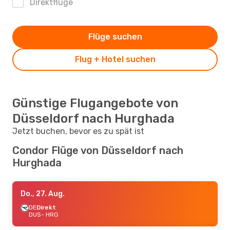
Direktflüge
Flüge suchen
Flug + Hotel suchen
Günstige Flugangebote von
Düsseldorf nach Hurghada
Jetzt buchen, bevor es zu spät ist
Condor Flüge von Düsseldorf nach
Hurghada
Do., 27. Aug.
DE
Direkt
DUS
- HRG