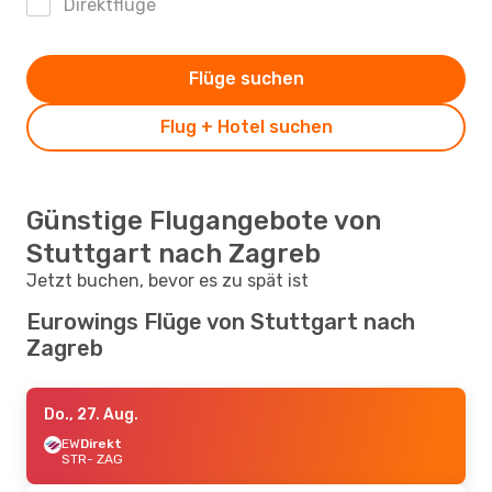
Direktflüge
Flüge suchen
Flug + Hotel suchen
Günstige Flugangebote von
Stuttgart nach Zagreb
Jetzt buchen, bevor es zu spät ist
Eurowings Flüge von Stuttgart nach
Zagreb
Do., 27. Aug.
EW
Direkt
STR
- ZAG