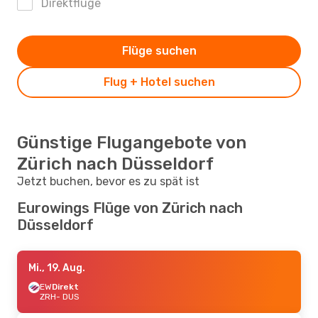
Direktflüge
Flüge suchen
Flug + Hotel suchen
Günstige Flugangebote von
Zürich nach Düsseldorf
Jetzt buchen, bevor es zu spät ist
Eurowings Flüge von Zürich nach
Düsseldorf
Mi., 19. Aug.
EW
Direkt
ZRH
- DUS