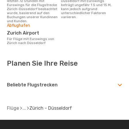
letzten 72 Stunden mit
Düsseldorf mit Eurowings
Eurowings für die Flugstrecke
beträgt ungefähr 1 S und 15 M,
Zürich-Düsseldorf beobachtet
kann jedoch aufgrund
wurde, basierend auf den
unterschiedlicher Faktoren
Buchungen unserer Kundinnen
variieren.
und Kunden.
Abflughafen
Zurich Airport
Für Flüge mit Eurowings von
Zürich nach Düsseldorf
Planen Sie Ihre Reise
Beliebte Flugstrecken
Flüge
Zürich - Düsseldorf