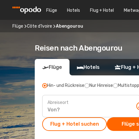
Flüge
Hotels
Flug + Hotel
Mietwa
Flüge
Côte d'Ivoire
Abengourou
Reisen nach Abengourou
Flüge
Hotels
Flug + 
Hin- und Rückreise
Nur Hinreise
Multistop
Abreiseort
Flug + Hotel suchen
Flüge 