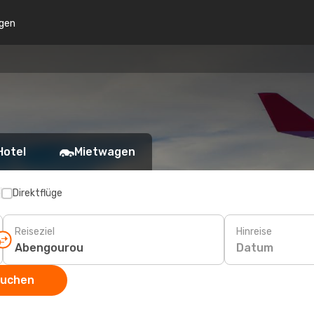
gen
Hotel
Mietwagen
p
Direktflüge
Reiseziel
Hinreise
Datum
suchen