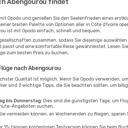
ch Abengourou findet
mit Opodo und genießen Sie den Seelenfrieden eines erstk
 einer breiten Palette von Optionen aller in Côte d'Ivoire o
ou ist mit Opodo einfach, schnell und bequem.
ggesellschaften zusammen, sodass Sie diejenige auswählen 
asst und eine komfortable Reise gewährleistet. Lesen Sie w
üge zum besten Preis zu buchen.
 Flüge nach Abengourou
chster Qualität ist möglich. Wenn Sie Opodo verwenden, u
er sind 3 wichtige Tipps, die Sie beachten sollten, um billi
tag bis Donnerstag
: Dies sind die günstigsten Tage, um Fl
inute-Angeboten suchen.
Sie vermeiden können, an Wochenenden zu fliegen, sparen S
ner 15-tägigen kostenlosen Testversion können Sie beim Bu