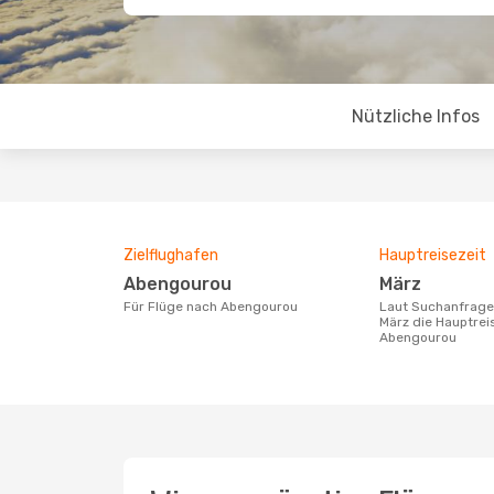
Nützliche Infos
Zielflughafen
Hauptreisezeit
Abengourou
März
Für Flüge nach Abengourou
Laut Suchanfragen unserer Kunden ist
März die Hauptrei
Abengourou