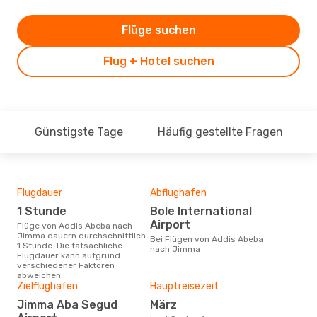
Flüge suchen
Flug + Hotel suchen
Günstigste Tage
Häufig gestellte Fragen
Flugdauer
Abflughafen
Flu
Flu
1 Stunde
Bole International
E
Airport
Flüge von Addis Abeba nach
Jimma dauern durchschnittlich
Fluggesellschaften die Flüge
Bei Flügen von Addis Abeba
1 Stunde. Die tatsächliche
von
nach Jimma
Flugdauer kann aufgrund
anb
verschiedener Faktoren
abweichen.
Zielflughafen
Hauptreisezeit
Gün
Jimma Aba Segud
März
O