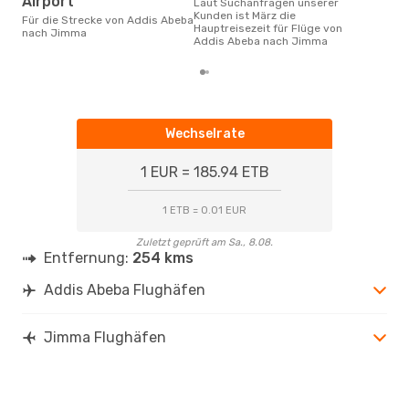
Airport
Laut Suchanfragen unserer
April ist die beste Zeit um
Kunden ist März die
gün
Für die Strecke von Addis Abeba
Hauptreisezeit für Flüge von
nac
nach Jimma
Addis Abeba nach Jimma
Wechselrate
1 EUR = 185.94 ETB
1 ETB = 0.01 EUR
Zuletzt geprüft am Sa., 8.08.
Entfernung:
254 kms
Addis Abeba Flughäfen
Jimma Flughäfen