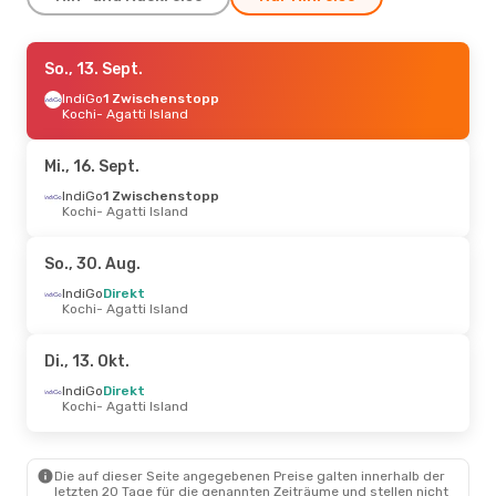
Fr., 11. Sept.
So., 13. Sept.
- So., 13. Sept.
IndiGo
IndiGo
Direkt
1 Zwischenstopp
Bangalore
Kochi
- Agatti Island
- Agatti Island
IndiGo
Direkt
Agatti Island
- Bangalore
Mi., 16. Sept.
Fr., 18. Sept.
IndiGo
1 Zwischenstopp
- So., 20. Sept.
Kochi
- Agatti Island
IndiGo
Direkt
Bangalore
- Agatti Island
IndiGo
Direkt
So., 30. Aug.
Agatti Island
- Bangalore
IndiGo
Direkt
Kochi
- Agatti Island
Mi., 26. Aug.
- Sa., 29. Aug.
IndiGo
Direkt
Di., 13. Okt.
Kochi
- Agatti Island
IndiGo
Direkt
IndiGo
Direkt
Agatti Island
- Kochi
Kochi
- Agatti Island
Mo., 26. Okt.
- Di., 3. Nov.
Die auf dieser Seite angegebenen Preise galten innerhalb der
IndiGo
Direkt
letzten 20 Tage für die genannten Zeiträume und stellen nicht