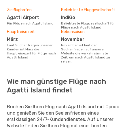
Zielflughafen
Beliebteste Fluggesellschaft
Agatti Airport
IndiGo
Für Flüge nach Agatti Island
Beliebteste Fluggesellschaft für
Flüge nach Agatti Island
Hauptreisezeit
Nebensaison
März
November
Laut Suchanfragen unserer
November ist laut den
Kunden ist März die
Suchanfragen auf unserer
Hauptreisezeit für Flüge nach
Website die verkehrsärmste
Agatti Island
Zeit, um nach Agatti Island zu
reisen.
Wie man günstige Flüge nach
Agatti Island findet
Buchen Sie Ihren Flug nach Agatti Island mit Opodo
und genießen Sie den Seelenfrieden eines
erstklassigen 24/7-Kundendienstes. Auf unserer
Website finden Sie Ihren Flug mit einer breiten