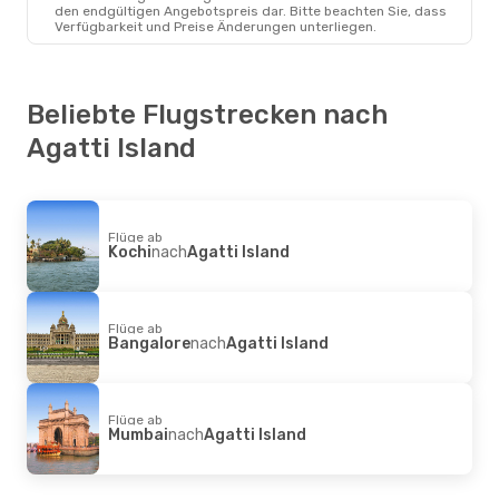
Bangalore
- Agatti Island
den endgültigen Angebotspreis dar. Bitte beachten Sie, dass
IndiGo
Direkt
Verfügbarkeit und Preise Änderungen unterliegen.
Agatti Island
- Bangalore
Beliebte Flugstrecken nach
Agatti Island
Flüge ab
Kochi
nach
Agatti Island
Flüge ab
Bangalore
nach
Agatti Island
Flüge ab
Mumbai
nach
Agatti Island