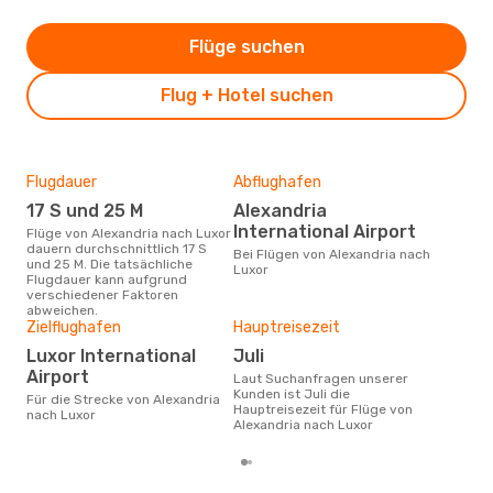
Flüge suchen
Flug + Hotel suchen
Flugdauer
Abflughafen
Dur
17 S und 25 M
Alexandria
3
International Airport
Flüge von Alexandria nach Luxor
Der durchschnittliche Preis für
dauern durchschnittlich 17 S
Flüg
Bei Flügen von Alexandria nach
und 25 M. Die tatsächliche
betr
Luxor
Flugdauer kann aufgrund
wurd
verschiedener Faktoren
Mon
abweichen.
Zielflughafen
Hauptreisezeit
Luxor International
Juli
Airport
Laut Suchanfragen unserer
Kunden ist Juli die
Für die Strecke von Alexandria
Hauptreisezeit für Flüge von
nach Luxor
Alexandria nach Luxor