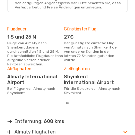
den endgültigen Angebotspreis dar. Bitte beachten Sie, dass
Verfügbarkeit und Preise Änderungen unterliegen.
Flugdauer
Günstigster Flug
Hau
1 S und 25 M
27€
M
Flüge von Almaty nach
Der günstigste einfache Flug
Laut Suchanfragen unserer
Shymkent dauern
von Almaty nach Shymkent der
Kund
durchschnittlich 1 S und 25 M.
von unseren Kunden in den
Haup
Die tatsächliche Flugdauer kann
letzten 72 Stunden gefunden
Alm
aufgrund verschiedener
wurde
Dur
Faktoren abweichen.
Abflughafen
Zielflughafen
60
Der durchschnittliche Preis für
Almaty International
Shymkent
Flü
Airport
International Airport
Shy
Prei
Bei Flügen von Almaty nach
Für die Strecke von Almaty nach
letz
Shymkent
Shymkent
Entfernung:
608 kms
Almaty Flughäfen