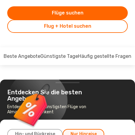
Flüge suchen
Flug + Hotel suchen
Beste Angebote
Günstigste Tage
Häufig gestellte Fragen
Entdecken Sie die besten
Angebote
Entdecken Sie die günstigsten Flüge von
Almaty nach Shymkent
Hin- und Rückreise
Nur Hinreise