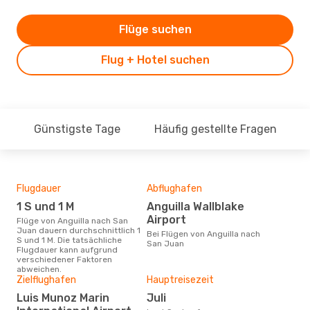
Flüge suchen
Flug + Hotel suchen
Günstigste Tage
Häufig gestellte Fragen
Flugdauer
Abflughafen
Dur
1 S und 1 M
Anguilla Wallblake
4
Airport
Flüge von Anguilla nach San
Der durchschnittliche Preis für
Juan dauern durchschnittlich 1
Flüg
Bei Flügen von Anguilla nach
S und 1 M. Die tatsächliche
Juan
San Juan
Flugdauer kann aufgrund
wurd
verschiedener Faktoren
Mon
abweichen.
Zielflughafen
Hauptreisezeit
Luis Munoz Marin
Juli