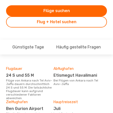
Flüge suchen
Flug + Hotel suchen
Günstigste Tage
Häufig gestellte Fragen
Flugdauer
Abflughafen
Dur
24 S und 55 M
Etismegut Havalimani
4
Flüge von Ankara nach Tel Aviv-
Bei Flügen von Ankara nach Tel
Der durchschnittliche Preis für
Jaffa dauern durchschnittlich
Aviv-Jaffa
Flüg
24 S und 55 M. Die tatsächliche
Jaff
Flugdauer kann aufgrund
Prei
verschiedener Faktoren
letz
abweichen.
Zielflughafen
Hauptreisezeit
Ben Gurion Airport
Juli