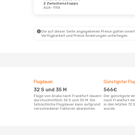
2 Zwischenstopps
AUA
- FRA
Die auf dieser Seite angegebenen Preise galten innerh
Verfügbarkeit und Preise Änderungen unterliegen.
Flugdauer
Günstigster Flu
32 S und 35 M
566€
Flüge von Aruba nach Frankfurt dauern
Der günstigste einfache Flug von Aruba
durchschnittlich 32 S und 35 M. Die
nach Frankfurt d
tatsächliche Flugdauer kann aufgrund
in den letzten 72
verschiedener Faktoren abweichen.
wurde