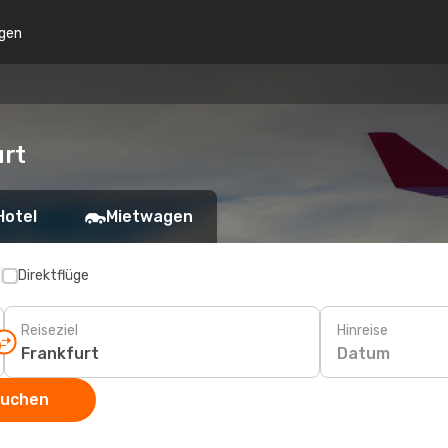
gen
urt
Hotel
Mietwagen
p
Direktflüge
Reiseziel
Hinreise
Datum
suchen