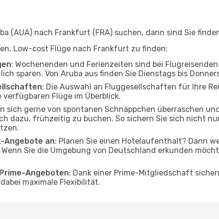
a (AUA) nach Frankfurt (FRA) suchen, dann sind Sie finden 
lfen, Low-cost Flüge nach Frankfurt zu finden:
gen
: Wochenenden und Ferienzeiten sind bei Flugreisenden b
tlich sparen. Von Aruba aus finden Sie Dienstags bis Donner
ellschaften
: Die Auswahl an Fluggesellschaften für Ihre Re
 verfügbaren Flüge im Überblick.
en sich gerne von spontanen Schnäppchen überraschen un
och dazu, frühzeitig zu buchen. So sichern Sie sich nicht n
tzen.
ak-Angebote an
: Planen Sie einen Hotelaufenthalt? Dann we
 Wenn Sie die Umgebung von Deutschland erkunden möchten,
o Prime-Angeboten
: Dank einer Prime-Mitgliedschaft sicher
abei maximale Flexibilität.