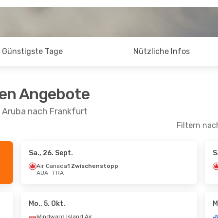
Günstigste Tage
Nützliche Infos
ten Angebote
 Aruba nach Frankfurt
Filtern nac
Sa., 26. Sept.
S
Sept.
- Mo., 14. Sept.
Do., 20. Aug.
- Di.
Air Canada
1 Zwischenstopp
AUA
- FRA
Windward Island Airways
schenstopps
1 Zwischenstopp
FRA
AUA
- FRA
Klm Royal Dutch Airlines
schenstopp
1 Zwischenstopp
Mo., 5. Okt.
M
AUA
FRA
- AUA
Windward Island Airways