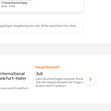
1 Zwischenstopp
AUA
- FRA
dgültigen Angebotspreis dar. Bitte beachten Sie, dass
Hauptreisezeit
Durchschnit
Juli
994 €
rankfurt–Hahn
Laut Suchanfragen unserer Kunden ist
Der durchschnittliche Preis für Flüge
Juli die Hauptreisezeit für Flüge von
von Aruba n
Aruba nach Frankfurt
€. Dieser Pr
letzten 6 Mo