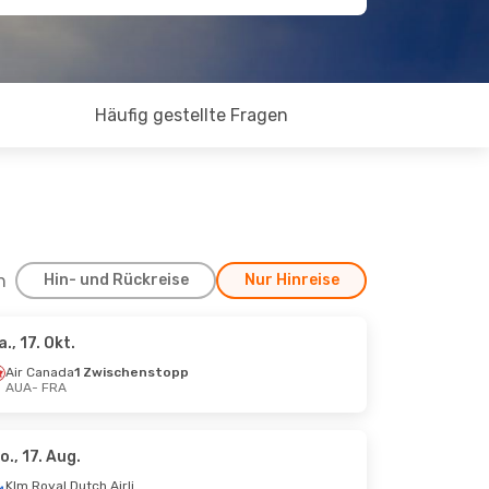
Häufig gestellte Fragen
h
Hin- und Rückreise
Nur Hinreise
a., 17. Okt.
, 25. Aug.
Air Canada
1 Zwischenstopp
AUA
- FRA
Klm Royal Dutch Airlines
Klm Royal Dutch Airlines
o., 17. Aug.
Klm Royal Dutch Airlines