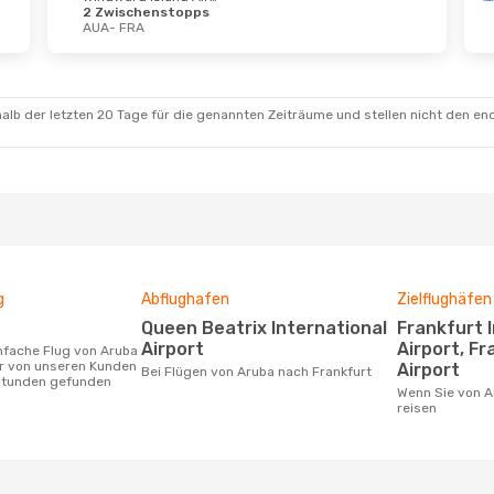
2 Zwischenstopps
AUA
- FRA
alb der letzten 20 Tage für die genannten Zeiträume und stellen nicht den en
g
Abflughafen
Zielflughäfen
Queen Beatrix International
Frankfurt International
Airport
Airport, F
er von unseren Kunden
Airport
Bei Flügen von Aruba nach Frankfurt
 Stunden gefunden
Wenn Sie von Aruba nach Frankfurt
reisen