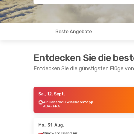
Beste Angebote
Entdecken Sie die bes
Entdecken Sie die günstigsten Flüge von
Sa., 12. Sept.
Mo., 31. Aug.
- Mo., 7. Sept.
Mo., 7. 
Air Canada
1 Zwischenstopp
AUA
- FRA
Windward Island Airways
2 Zwischenstopps
2 Zwi
AUA
- FRA
AUA
- 
Klm Royal Dutch Airlines
1 Zwischenstopp
1 Zwi
Mo., 31. Aug.
FRA
- AUA
FRA
- 
Windward Island Airways