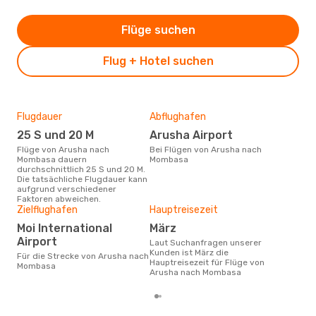
Flüge suchen
Flug + Hotel suchen
Flugdauer
Abflughafen
Dur
25 S und 20 M
Arusha Airport
4
Flüge von Arusha nach
Bei Flügen von Arusha nach
Der durchschnittliche Preis für
Mombasa dauern
Mombasa
Flü
durchschnittlich 25 S und 20 M.
Mom
Die tatsächliche Flugdauer kann
Prei
aufgrund verschiedener
letz
Faktoren abweichen.
Zielflughafen
Hauptreisezeit
Moi International
März
Airport
Laut Suchanfragen unserer
Kunden ist März die
Für die Strecke von Arusha nach
Hauptreisezeit für Flüge von
Mombasa
Arusha nach Mombasa