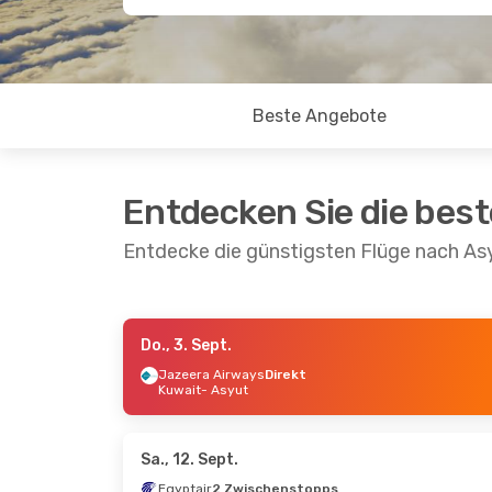
Beste Angebote
Entdecken Sie die bes
Entdecke die günstigsten Flüge nach As
Do., 3. Sept.
Sa., 29. Aug.
- Sa., 5. Sept.
Do., 10. Se
Jazeera Airways
Direkt
Kuwait
- Asyut
Air Cairo
Direkt
Air Cairo
D
Kairo
- Asyut
Dschidda
Air Cairo
Direkt
Flyadeal
D
Asyut
- Kairo
Asyut
- D
Sa., 12. Sept.
Egyptair
2 Zwischenstopps