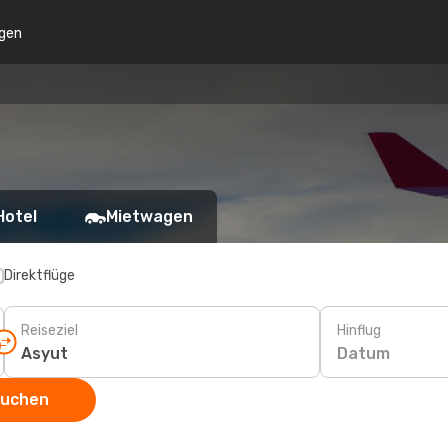
gen
Hotel
Mietwagen
Direktflüge
Reiseziel
Hinflug
Datum
suchen