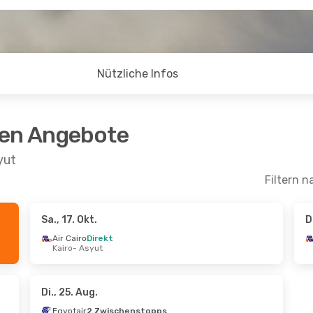
Nützliche Infos
ten Angebote
yut
Filtern n
Sa., 17. Okt.
D
pt.
- Mi., 16. Sept.
Fr., 16. Okt.
- So., 25. O
Air Cairo
Direkt
Kairo
- Asyut
irekt
Egyptair
Direkt
- Asyut
Dschidda
- Asyut
irekt
Flyadeal
Direkt
schidda
Asyut
- Dschidda
Di., 25. Aug.
Egyptair
2 Zwischenstopps