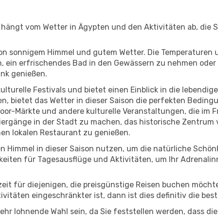
, hängt vom Wetter in Ägypten und den Aktivitäten ab, die 
r von sonnigem Himmel und gutem Wetter. Die Temperaturen 
, ein erfrischendes Bad in den Gewässern zu nehmen oder 
änk genießen.
lturelle Festivals und bietet einen Einblick in die lebendig
hen, bietet das Wetter in dieser Saison die perfekten Bedin
or-Märkte und andere kulturelle Veranstaltungen, die im F
ziergänge in der Stadt zu machen, das historische Zentrum
en lokalen Restaurant zu genießen.
n Himmel in dieser Saison nutzen, um die natürliche Schö
eiten für Tagesausflüge und Aktivitäten, um Ihr Adrenalin
eszeit für diejenigen, die preisgünstige Reisen buchen möc
itäten eingeschränkter ist, dann ist dies definitiv die bes
sehr lohnende Wahl sein, da Sie feststellen werden, dass di