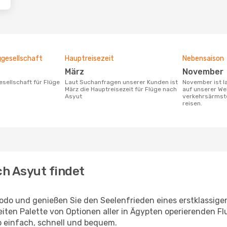
ggesellschaft
Hauptreisezeit
Nebensaison
März
November
Laut Suchanfragen unserer Kunden ist
November ist laut den Suchanfragen
März die Hauptreisezeit für Flüge nach
auf unserer We
Asyut
verkehrsärmste
reisen.
h Asyut findet
odo und genießen Sie den Seelenfrieden eines erstklassig
reiten Palette von Optionen aller in Ägypten operierenden F
o einfach, schnell und bequem.