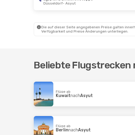
Düsseldorf
- Asyut
Die auf dieser Seite angegebenen Preise galten innerh
Verfügbarkeit und Preise Änderungen unterliegen.
Beliebte Flugstrecken
Flüge ab
Kuwait
nach
Asyut
Flüge ab
Berlin
nach
Asyut