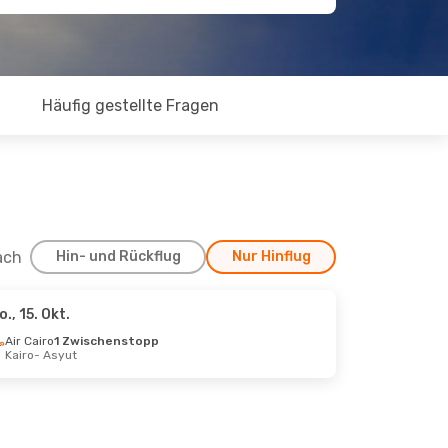
Häufig gestellte Fragen
ach
Hin- und Rückflug
Nur Hinflug
o., 15. Okt.
kt.
Air Cairo
1 Zwischenstopp
Kairo
- Asyut