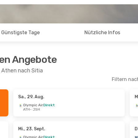
Günstigste Tage
Nützliche Infos
ten Angebote
 Athen nach Sitia
Filtern nac
Sa., 29. Aug.
M
ug.
- Sa., 5. Sept.
Fr., 25. Sept.
- So., 27. 
Olympic Air
Direkt
ATH
- JSH
ir
Direkt
Olympic Air
Direkt
ATH
- JSH
ir
Direkt
Olympic Air
Direkt
JSH
- ATH
Mi., 23. Sept.
D
Olympic Air
Direkt