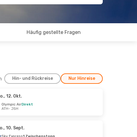
Häufig gestellte Fragen
h
Hin- und Rückreise
Nur Hinreise
o., 12. Okt.
Sept.
Olympic Air
Direkt
ATH
- JSH
o., 10. Sept.
Sky Express
1 Zwischenstopp