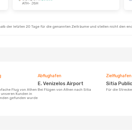
ATH
- JSH
alb der letzten 20 Tage für die genannten Zeiträume und stellen nicht den en
g
Abflughafen
Zielflughafen
E. Venizelos Airport
Sitia Publi
Bei Flügen von Athen nach Sitia
Für die Streck
n unseren Kunden in
tunden gefunden wurde