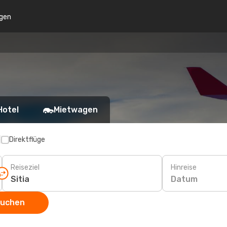
gen
Hotel
Mietwagen
p
Direktflüge
Reiseziel
Hinreise
Datum
suchen