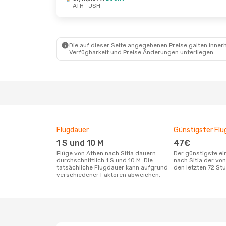
ATH
- JSH
Sa., 12. Sept.
- Fr., 18. Sept.
Olympic Air
Direkt
ATH
- JSH
Olympic Air
Direkt
JSH
- ATH
Die auf dieser Seite angegebenen Preise galten innerh
Verfügbarkeit und Preise Änderungen unterliegen.
Flugdauer
Günstigster Flu
1 S und 10 M
47€
Flüge von Athen nach Sitia dauern
Der günstigste einfache Flug von Athen
durchschnittlich 1 S und 10 M. Die
nach Sitia der vo
tatsächliche Flugdauer kann aufgrund
den letzten 72 S
verschiedener Faktoren abweichen.