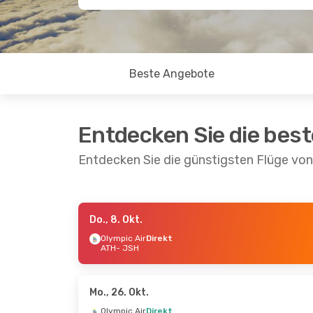
Beste Angebote
Entdecken Sie die bes
Entdecken Sie die günstigsten Flüge von
Do., 8. Okt.
Do., 15. Okt.
- Do., 22. Okt.
So., 30. A
Olympic Air
Direkt
ATH
- JSH
Olympic Air
Direkt
Olympic A
ATH
- JSH
ATH
- JSH
Olympic Air
Direkt
Olympic A
JSH
- ATH
JSH
- ATH
Mo., 26. Okt.
Olympic Air
Direkt