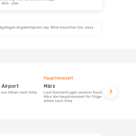
ATH
- JSH
dgültigen Angebotspreis dar. Bitte beachten Sie, dass
Hauptreisezeit
Fluggesell
Flugstreck
c Airport
März
Olympic 
e von Athen nach Sitia
Laut Suchanfragen unserer Kunden ist
März die Hauptreisezeit für Flüge von
Fluggesellschaften die Flüge von Athen
Athen nach Sitia
nach Sitia a