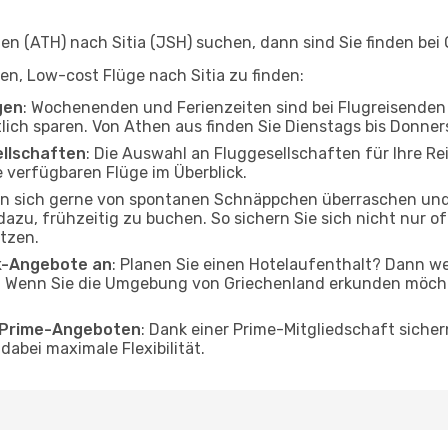
 (ATH) nach Sitia (JSH) suchen, dann sind Sie finden bei 
fen, Low-cost Flüge nach Sitia zu finden:
gen
: Wochenenden und Ferienzeiten sind bei Flugreisenden b
tlich sparen. Von Athen aus finden Sie Dienstags bis Donner
ellschaften
: Die Auswahl an Fluggesellschaften für Ihre Rei
 verfügbaren Flüge im Überblick.
en sich gerne von spontanen Schnäppchen überraschen und 
 dazu, frühzeitig zu buchen. So sichern Sie sich nicht nur 
tzen.
ak-Angebote an
: Planen Sie einen Hotelaufenthalt? Dann we
 Wenn Sie die Umgebung von Griechenland erkunden möchten
o Prime-Angeboten
: Dank einer Prime-Mitgliedschaft sicher
abei maximale Flexibilität.