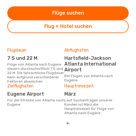
Flüge suchen
Flug + Hotel suchen
Flugdauer
Abflughafen
Dur
7 S und 22 M
Hartsfield-Jackson
31
Atlanta International
Flüge von Atlanta nach Eugene
Der durchschnittliche Preis für
dauern durchschnittlich 7 S und
Flü
Airport
22 M. Die tatsächliche Flugdauer
betr
Bei Flügen von Atlanta nach
kann aufgrund verschiedener
wurd
Eugene
Faktoren abweichen.
Mon
Zielflughafen
Hauptreisezeit
Eugene Airport
März
Für die Strecke von Atlanta nach
Laut Suchanfragen unserer
Eugene
Kunden ist März die
Hauptreisezeit für Flüge von
Atlanta nach Eugene