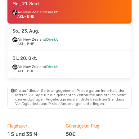
Mo., 21. Sept.
Air New Zealand
Direkt
AKL
- BHE
So., 23. Aug.
Air New Zealand
Direkt
AKL
- BHE
Di., 20. Okt.
Air New Zealand
Direkt
AKL
- BHE
Die auf dieser Seite angegebenen Preise galten innerhalb der
letzten 20 Tage für die genannten Zeiträume und stellen nicht
den endgültigen Angebotspreis dar. Bitte beachten Sie, dass
Verfügbarkeit und Preise Änderungen unterliegen.
Flugdauer
Günstigster Flug
Hau
1 S und 35 M
50€
M