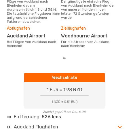
Flüge von Auckland nach
Der günstigste einfache Flug
Laut Suchanfragen unserer
Blenheim dauern
von Auckland nach Blenheim der
Kund
durchschnittlich 1 S und 35 M.
von unseren Kunden in den
Haup
Die tatsächliche Flugdauer kann
letzten 72 Stunden gefunden
Auc
aufgrund verschiedener
wurde
Dur
Faktoren abweichen.
14
Abflughafen
Zielflughafen
Der durchschnittliche Preis für
Auckland Airport
Woodbourne Airport
Flü
Blen
Bei Flügen von Auckland nach
Für die Strecke von Auckland
Prei
Blenheim
nach Blenheim
letz
Wechselrate
1 EUR = 1.98 NZD
1 NZD = 0.51 EUR
Zuletzt geprüft am Do., 6.08.
Entfernung:
526 kms
Auckland Flughäfen