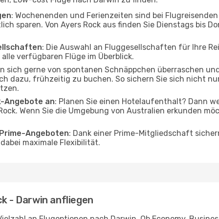
gen
: Wochenenden und Ferienzeiten sind bei Flugreisenden b
tlich sparen. Von Ayers Rock aus finden Sie Dienstags bis Do
ellschaften
: Die Auswahl an Fluggesellschaften für Ihre Re
alle verfügbaren Flüge im Überblick.
en sich gerne von spontanen Schnäppchen überraschen un
och dazu, frühzeitig zu buchen. So sichern Sie sich nicht n
tzen.
ak-Angebote an
: Planen Sie einen Hotelaufenthalt? Dann we
Rock. Wenn Sie die Umgebung von Australien erkunden möcht
o Prime-Angeboten
: Dank einer Prime-Mitgliedschaft sicher
abei maximale Flexibilität.
ck - Darwin anfliegen
Vielzahl an Flugoptionen nach Darwin. Ob Economy, Business 