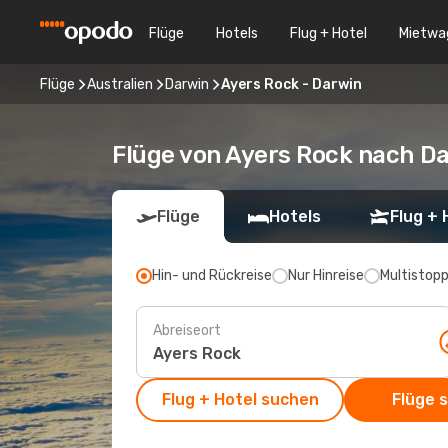
Flüge
Hotels
Flug + Hotel
Mietwa
Flüge
Australien
Darwin
Ayers Rock - Darwin
Flüge von Ayers Rock nach D
Flüge
Hotels
Flug + 
Hin- und Rückreise
Nur Hinreise
Multistop
Abreiseort
Flug + Hotel suchen
Flüge 