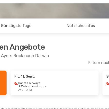
Günstigste Tage
Nützliche Infos
ten Angebote
n Ayers Rock nach Darwin
Filtern nac
Fr., 11. Sept.
S
 Sept.
- Sa., 26. Sept.
Qantas Airways
2 Zwischenstopps
s Airways
AYQ
- DRW
schenstopp
DRW
s Airways
schenstopp
 AYQ