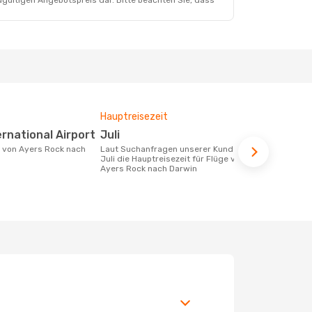
dgültigen Angebotspreis dar. Bitte beachten Sie, dass
Hauptreisezeit
Fluggesell
Flugstreck
ernational Airport
Juli
Airnorth
Laut Suchanfragen unserer Kunden ist
Juli die Hauptreisezeit für Flüge von
Fluggesellschaften die Flüge von Ayers
Ayers Rock nach Darwin
Rock nach D