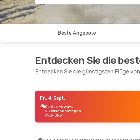
Beste Angebote
Entdecken Sie die bes
Entdecken Sie die günstigsten Flüge vo
Fr., 4. Sept.
So., 30. Aug.
- Fr., 4. Sept.
Sa., 19.
Qantas Airways
2 Zwischenstopps
Qantas Airways
Qanta
AYQ
- DRW
1 Zwischenstopp
1 Zwi
AYQ
- DRW
AYQ
- 
Qantas Airways
Qanta
1 Zwischenstopp
1 Zwi
DRW
- AYQ
DRW
-