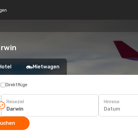
gen
arwin
Hotel
Mietwagen
p
Direktflüge
Reiseziel
Hinreise
Datum
suchen