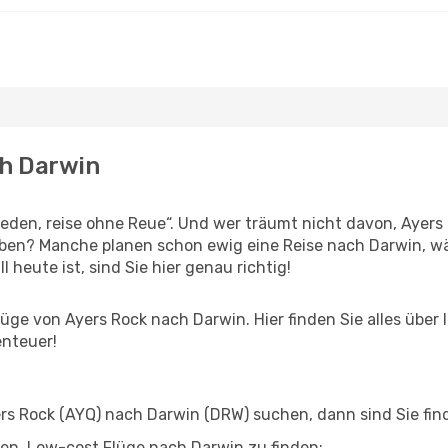
ch Darwin
den, reise ohne Reue“. Und wer träumt nicht davon, Ayers 
eben? Manche planen schon ewig eine Reise nach Darwin, w
l heute ist, sind Sie hier genau richtig!
ge von Ayers Rock nach Darwin. Hier finden Sie alles über I
enteuer!
s Rock (AYQ) nach Darwin (DRW) suchen, dann sind Sie find
lfen, Low-cost Flüge nach Darwin zu finden: