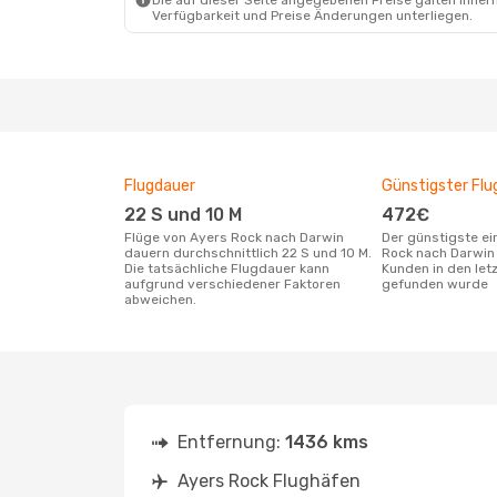
Die auf dieser Seite angegebenen Preise galten innerh
Verfügbarkeit und Preise Änderungen unterliegen.
Flugdauer
Günstigster Flu
22 S und 10 M
472€
Flüge von Ayers Rock nach Darwin
Der günstigste einfache Flug von Ayers
dauern durchschnittlich 22 S und 10 M.
Rock nach Darwin
Die tatsächliche Flugdauer kann
Kunden in den let
aufgrund verschiedener Faktoren
gefunden wurde
abweichen.
Entfernung:
1436 kms
Ayers Rock Flughäfen