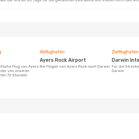
alb der letzten 20 Tage für die genannten Zeiträume und stellen nicht den en
g
Abflughafen
Zielflughafen
Ayers Rock Airport
Darwin Int
Bei Flügen von Ayers Rock nach Darwin
Für die Strecke von Ayers Rock nach
 der von unseren
Darwin
zten 72 Stunden