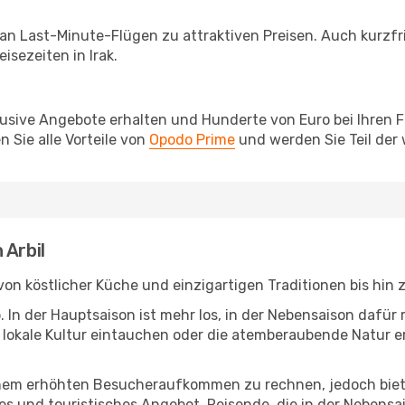
 an Last-Minute-Flügen zu attraktiven Preisen. Auch kurzf
sezeiten in Irak.
lusive Angebote erhalten und Hunderte von Euro bei Ihren 
 Sie alle Vorteile von
Opodo Prime
und werden Sie Teil der
 Arbil
t: von köstlicher Küche und einzigartigen Traditionen bis hi
b. In der Hauptsaison ist mehr los, in der Nebensaison dafü
die lokale Kultur eintauchen oder die atemberaubende Natur 
inem erhöhten Besucheraufkommen zu rechnen, jedoch biete
es und touristisches Angebot. Reisende, die in der Nebens