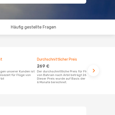
Häufig gestellte Fragen
it
Durchschnittlicher Preis
Günstigst
269 €
April
Der durchschnittliche Preis für Flüge
November ist die beste Zeit um
eisezeit für Flüge von
von Bahrain nach Arbil beträgt 269 €.
günstige Flü
bil
Dieser Preis wurde auf Basis der letzten
zu buchen
6 Monate berechnet.