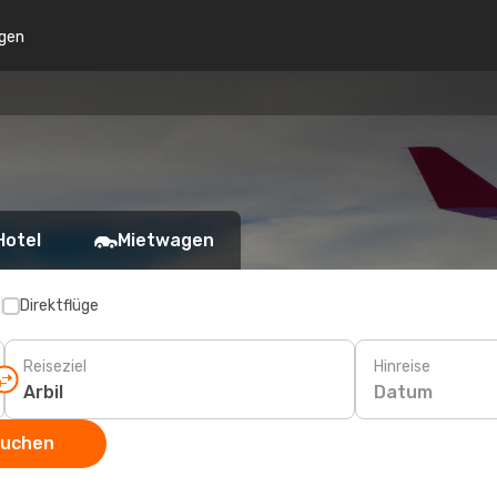
gen
Hotel
Mietwagen
p
Direktflüge
Reiseziel
Hinreise
Datum
suchen