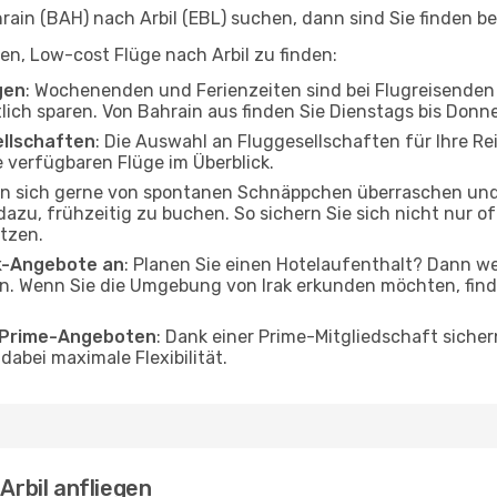
in (BAH) nach Arbil (EBL) suchen, dann sind Sie finden bei
fen, Low-cost Flüge nach Arbil zu finden:
gen
: Wochenenden und Ferienzeiten sind bei Flugreisenden b
tlich sparen. Von Bahrain aus finden Sie Dienstags bis Donn
ellschaften
: Die Auswahl an Fluggesellschaften für Ihre Rei
 verfügbaren Flüge im Überblick.
en sich gerne von spontanen Schnäppchen überraschen und 
 dazu, frühzeitig zu buchen. So sichern Sie sich nicht nur 
tzen.
ak-Angebote an
: Planen Sie einen Hotelaufenthalt? Dann we
n. Wenn Sie die Umgebung von Irak erkunden möchten, finde
o Prime-Angeboten
: Dank einer Prime-Mitgliedschaft sicher
abei maximale Flexibilität.
Arbil anfliegen