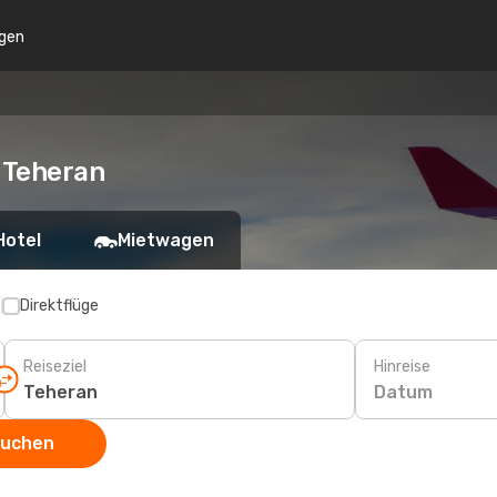
gen
 Teheran
Hotel
Mietwagen
p
Direktflüge
Reiseziel
Hinreise
Datum
suchen