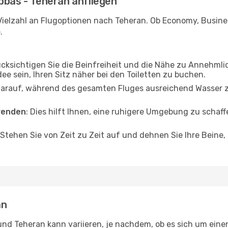
bbas - Teheran anfliegen
Vielzahl an Flugoptionen nach Teheran. Ob Economy, Business
.
ücksichtigen Sie die Beinfreiheit und die Nähe zu Annehmli
dee sein, Ihren Sitz näher bei den Toiletten zu buchen.
darauf, während des gesamten Fluges ausreichend Wasser zu
wenden
: Dies hilft Ihnen, eine ruhigere Umgebung zu scha
 Stehen Sie von Zeit zu Zeit auf und dehnen Sie Ihre Beine
an
d Teheran kann variieren, je nachdem, ob es sich um einen 