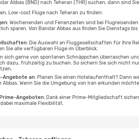
ar Abbas (BND) nach Teheran (THR) suchen, dann sind Sie f
lfen, Low-cost Flüge nach Teheran zu finden:
gen
: Wochenenden und Ferienzeiten sind bei Flugreisenden b
tlich sparen. Von Bandar Abbas aus finden Sie Dienstags bis
ellschaften
: Die Auswahl an Fluggesellschaften für Ihre R
n Sie alle verfügbaren Flüge im Überblick.
en sich gerne von spontanen Schnäppchen überraschen un
och dazu, frühzeitig zu buchen. So sichern Sie sich nicht n
tzen.
ak-Angebote an
: Planen Sie einen Hotelaufenthalt? Dann we
 Abbas. Wenn Sie die Umgebung von Iran erkunden möchten,
o Prime-Angeboten
: Dank einer Prime-Mitgliedschaft sicher
abei maximale Flexibilität.