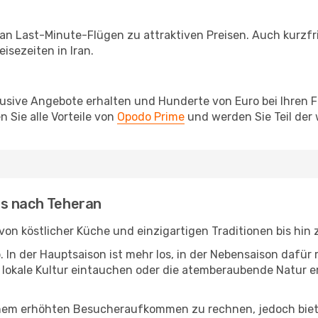
 an Last-Minute-Flügen zu attraktiven Preisen. Auch kurzf
sezeiten in Iran.
lusive Angebote erhalten und Hunderte von Euro bei Ihren 
 Sie alle Vorteile von
Opodo Prime
und werden Sie Teil der
as nach Teheran
t: von köstlicher Küche und einzigartigen Traditionen bis hi
b. In der Hauptsaison ist mehr los, in der Nebensaison dafü
die lokale Kultur eintauchen oder die atemberaubende Natur
inem erhöhten Besucheraufkommen zu rechnen, jedoch biete