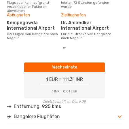
Flugdauer kann aufgrund
letzten 72 Stunden gefunden
Ban
verschiedener Faktoren
wurde
Dur
abweichen.
Abflughafen
Zielflughafen
8
Der durchschnittliche Preis für
Kempegowda
Dr. Ambedkar
Flü
International Airport
International Airport
Nagp
Prei
Bei Flügen von Bangalore nach
Für die Strecke von Bangalore
letz
Nagpur
nach Nagpur
Wechselrate
1 EUR = 111.31 INR
1 INR = 0.01 EUR
Zuletzt geprüft am Do., 6.08.
Entfernung:
925 kms
Bangalore Flughäfen