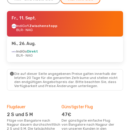
Fr., 11. Sept.
Fr., 11. Sept.
- Di., 15. Sept.
IndiGo
IndiGo
1 Zwischenstopp
1 Zwischenstopp
BLR
BLR
- NAG
- NAG
IndiGo
Direkt
NAG
- BLR
Mi., 26. Aug.
So., 20. Sept.
IndiGo
Direkt
- Fr., 25. Sept.
BLR
- NAG
IndiGo
Direkt
BLR
- NAG
IndiGo
Direkt
NAG
- BLR
Die auf dieser Seite angegebenen Preise galten innerhalb der
letzten 20 Tage für die genannten Zeiträume und stellen nicht
den endgültigen Angebotspreis dar. Bitte beachten Sie, dass
Verfügbarkeit und Preise Änderungen unterliegen.
Flugdauer
Günstigster Flug
Hau
2 S und 5 M
47€
Jul
Flüge von Bangalore nach
Der günstigste einfache Flug
Laut Suchanfragen unserer
Nagpur dauern durchschnittlich
von Bangalore nach Nagpur der
Kund
2 S und 5 M. Die tatsächliche
von unseren Kunden in den
Haup