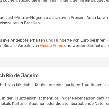
u buchen, sobald Sie einen Tarif finden, der Ihrem Budget e
 an Last-Minute-Flügen zu attraktiven Preisen. Auch kurzf
sezeiten in Brasilien.
lusive Angebote erhalten und Hunderte von Euro bei Ihren 
 Sie alle Vorteile von
Opodo Prime
und werden Sie Teil der
ch Rio de Janeiro
en hat: von köstlicher Küche und einzigartigen Traditionen b
b. In der Hauptsaison ist mehr los, in der Nebensaison dafü
die lokale Kultur eintauchen oder die atemberaubende Natur 