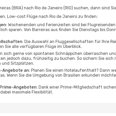
iras (BRA) nach Rio de Janeiro (RIO) suchen, dann sind Sie 
lfen, Low-cost Flüge nach Rio de Janeiro zu finden:
gen
: Wochenenden und Ferienzeiten sind bei Flugreisenden b
lich sparen. Von Barreiras aus finden Sie Dienstags bis Don
ellschaften
: Die Auswahl an Fluggesellschaften für Ihre Rei
n Sie alle verfügbaren Flüge im Überblick.
en sich gerne von spontanen Schnäppchen überraschen und
aten jedoch dazu, frühzeitig zu buchen. So sichern Sie sich 
 und Sitzplätzen.
ak-Angebote an
: Planen Sie einen Hotelaufenthalt? Dann we
ras. Wenn Sie die Umgebung von Brasilien erkunden möchten,
o Prime-Angeboten
: Dank einer Prime-Mitgliedschaft sicher
abei maximale Flexibilität.