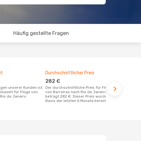
Häufig gestellte Fragen
it
Durchschnittlicher Preis
Günstigst
282 €
Novemb
Der durchschnittliche Preis für Flüge
Januar ist die beste Zeit um günstige
eisezeit für Flüge von
von Barreiras nach Rio de Janeiro
Flüge von Ba
 Rio de Janeiro
beträgt 282 €. Dieser Preis wurde auf
zu buchen
Basis der letzten 6 Monate berechnet.