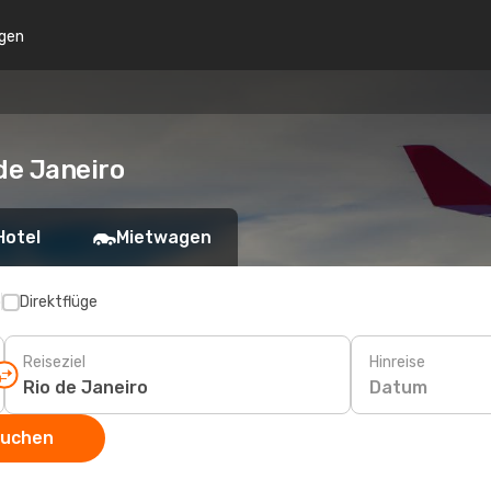
gen
de Janeiro
Hotel
Mietwagen
p
Direktflüge
Reiseziel
Hinreise
Datum
suchen