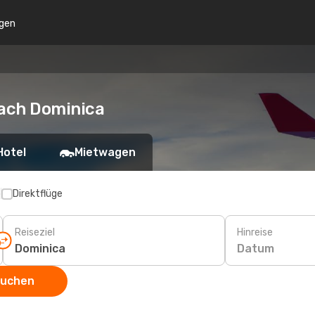
gen
ach Dominica
Hotel
Mietwagen
p
Direktflüge
Reiseziel
Hinreise
Datum
suchen