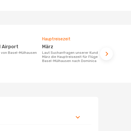
Hauptreisezeit
Durchschnit
ll Airport
März
1182 €
Laut Suchanfragen unserer Kunden ist
Der durchschnittliche Preis für Flüge
März die Hauptreisezeit für Flüge von
von Basel-M
Basel-Mülhausen nach Dominica
beträgt 1182
Basis der le