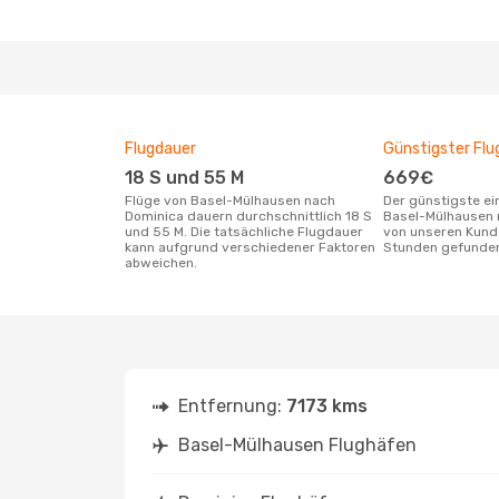
Flugdauer
Günstigster Flu
18 S und 55 M
669€
Flüge von Basel-Mülhausen nach
Der günstigste einfache Flug von
Dominica dauern durchschnittlich 18 S
Basel-Mülhausen 
und 55 M. Die tatsächliche Flugdauer
von unseren Kunde
kann aufgrund verschiedener Faktoren
Stunden gefunde
abweichen.
Entfernung:
7173 kms
Basel-Mülhausen Flughäfen