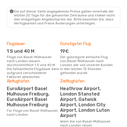
EAP
- LON
Ryanair UK
Direkt
LON
- EAP
Die auf dieser Seite angegebenen Preise galten innerhalb der
letzten 20 Tage für die genannten Zeiträume und stellen nicht
den endgültigen Angebotspreis dar. Bitte beachten Sie, dass
Verfügbarkeit und Preise Änderungen unterliegen.
Flugdauer
Günstigster Flug
Hau
1 S und 40 M
19€
Jul
Flüge von Basel-Mülhausen
Der günstigste einfache Flug
Laut Suchanfragen unserer
nach London dauern
von Basel-Mülhausen nach
Kund
durchschnittlich 1 S und 40 M.
London der von unseren Kunden
Haup
Die tatsächliche Flugdauer kann
in den letzten 72 Stunden
Bas
aufgrund verschiedener
gefunden wurde
Faktoren abweichen.
Abflughäfen
Zielflughäfen
Dur
EuroAirport Basel
Heathrow Airport,
97
Mulhouse Freiburg,
London Stansted
Der durchschnittliche Preis für
EuroAirport Basel
Airport, Gatwick
Flü
Mulhouse Freiburg
Airport, London City
nac
Airport, London Luton
Dies
Für Flüge von Basel-Mülhausen
der 
nach London
Airport
Wenn Sie von Basel-Mülhausen
nach London reisen