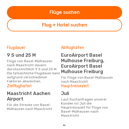
Flüge suchen
Flug + Hotel suchen
Flugdauer
Abflughäfen
Dur
9 S und 25 M
EuroAirport Basel
4
Mulhouse Freiburg,
Flüge von Basel-Mülhausen
Der durchschnittliche Preis für
nach Maastricht dauern
Flü
EuroAirport Basel
durchschnittlich 9 S und 25 M.
nach
Mulhouse Freiburg
Die tatsächliche Flugdauer kann
Dies
aufgrund verschiedener
der 
Für Flüge von Basel-Mülhausen
Faktoren abweichen.
nach Maastricht
Zielflughafen
Hauptreisezeit
Maastricht Aachen
Juli
Airport
Laut Suchanfragen unserer
Kunden ist Juli die
Für die Strecke von Basel-
Hauptreisezeit für Flüge von
Mülhausen nach Maastricht
Basel-Mülhausen nach
Maastricht