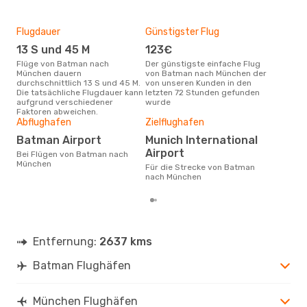
Flugdauer
Günstigster Flug
Hau
13 S und 45 M
123€
Jul
Flüge von Batman nach
Der günstigste einfache Flug
Laut Suchanfragen unserer
München dauern
von Batman nach München der
Kund
durchschnittlich 13 S und 45 M.
von unseren Kunden in den
Haup
Die tatsächliche Flugdauer kann
letzten 72 Stunden gefunden
Bat
aufgrund verschiedener
wurde
Faktoren abweichen.
Gün
Abflughafen
Zielflughafen
F
Batman Airport
Munich International
August ist die beste Zeit um
Airport
Bei Flügen von Batman nach
gün
München
Für die Strecke von Batman
nac
nach München
Entfernung:
2637 kms
Batman Flughäfen
München Flughäfen