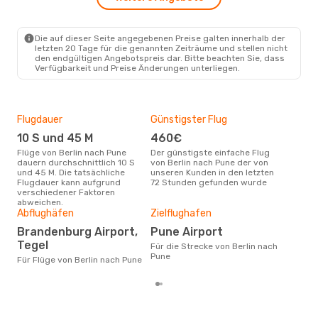
2 Zwischenstopps
BER
- PNQ
Klm Royal Dutch Airlines
2 Zwischenstopps
Die auf dieser Seite angegebenen Preise galten innerhalb der
PNQ
- BER
letzten 20 Tage für die genannten Zeiträume und stellen nicht
den endgültigen Angebotspreis dar. Bitte beachten Sie, dass
Verfügbarkeit und Preise Änderungen unterliegen.
Flugdauer
Günstigster Flug
Hau
10 S und 45 M
460€
Jul
Flüge von Berlin nach Pune
Der günstigste einfache Flug
Laut Suchanfragen unserer
dauern durchschnittlich 10 S
von Berlin nach Pune der von
Kund
und 45 M. Die tatsächliche
unseren Kunden in den letzten
Haup
Flugdauer kann aufgrund
72 Stunden gefunden wurde
Berl
verschiedener Faktoren
abweichen.
Gün
Abflughäfen
Zielflughafen
D
Brandenburg Airport,
Pune Airport
März ist die beste Zeit um
Tegel
Für die Strecke von Berlin nach
güns
Pune
Pun
Für Flüge von Berlin nach Pune