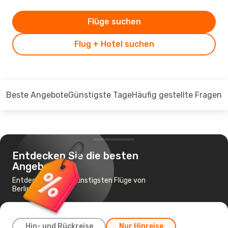
Flüge suchen
Flug + Hotel suchen
Beste Angebote
Günstigste Tage
Häufig gestellte Fragen
Entdecken Sie die besten
Angebote
Entdecken Sie die günstigsten Flüge von
Berlin nach Pune
Hin- und Rückreise
Nur Hinreise