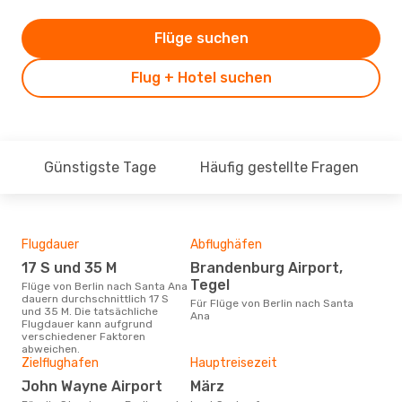
Flüge suchen
Flug + Hotel suchen
Günstigste Tage
Häufig gestellte Fragen
Flugdauer
Abflughäfen
Dur
17 S und 35 M
Brandenburg Airport,
8
Tegel
Flüge von Berlin nach Santa Ana
Der durchschnittliche Preis für
dauern durchschnittlich 17 S
Flüg
Für Flüge von Berlin nach Santa
und 35 M. Die tatsächliche
betr
Ana
Flugdauer kann aufgrund
wurd
verschiedener Faktoren
Mon
abweichen.
Zielflughafen
Hauptreisezeit
John Wayne Airport
März