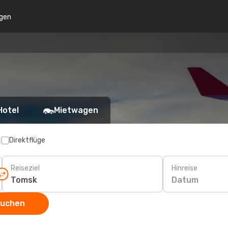
gen
Hotel
Mietwagen
p
Direktflüge
Reiseziel
Hinreise
Datum
suchen