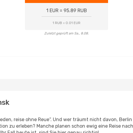
1 EUR = 95.89 RUB
1 RUB = 0.01 EUR
Zuletzt geprüft am Sa., 8.08.
msk
en, reise ohne Reue“. Und wer träumt nicht davon, Berlin 
ion zu erleben? Manche planen schon ewig eine Reise nach
r Fall heute ist, sind Sie hier genau richtig!