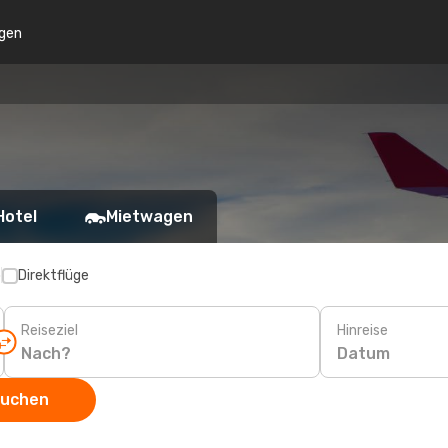
gen
Hotel
Mietwagen
p
Direktflüge
Reiseziel
Hinreise
Datum
suchen