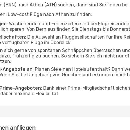
 (BRN) nach Athen (ATH) suchen, dann sind Sie finden bei 
lfen, Low-cost Flüge nach Athen zu finden:
gen
: Wochenenden und Ferienzeiten sind bei Flugreisenden b
tlich sparen. Von Bern aus finden Sie Dienstags bis Donners
ellschaften
: Die Auswahl an Fluggesellschaften für Ihre Re
 verfügbaren Flüge im Überblick.
en sich gerne von spontanen Schnäppchen überraschen und
 dazu, frühzeitig zu buchen. So sichern Sie sich nicht nur 
tzen.
ak-Angebote an
: Planen Sie einen Hotelaufenthalt? Dann we
Wenn Sie die Umgebung von Griechenland erkunden möchten,
o Prime-Angeboten
: Dank einer Prime-Mitgliedschaft sicher
abei maximale Flexibilität.
hen anfliegen