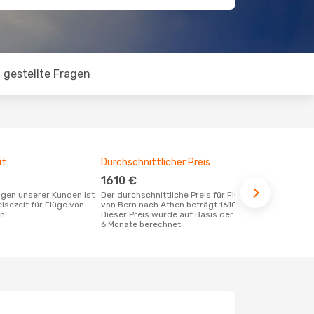
 gestellte Fragen
it
Durchschnittlicher Preis
Günstigst
1610 €
Septem
Der durchschnittliche Preis für Flüge
August ist die beste Zeit um günstige
eisezeit für Flüge von
von Bern nach Athen beträgt 1610 €.
Flüge von B
en
Dieser Preis wurde auf Basis der letzten
6 Monate berechnet.