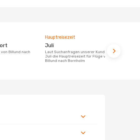
Hauptreisezeit
Fluggesell
Flugstreck
port
Juli
Danish 
Laut Suchanfragen unserer Kunden ist
Juli die Hauptreisezeit für Flüge von
Fluggesellschaften die Flüge von
Billund nach Bornholm
Billund nac