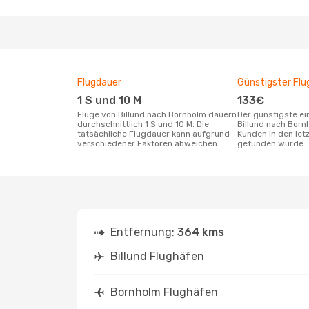
Flugdauer
Günstigster Flu
1 S und 10 M
133€
Flüge von Billund nach Bornholm dauern
Der günstigste einfache Flug von
durchschnittlich 1 S und 10 M. Die
Billund nach Born
tatsächliche Flugdauer kann aufgrund
Kunden in den let
verschiedener Faktoren abweichen.
gefunden wurde
Entfernung:
364 kms
Billund Flughäfen
Bornholm Flughäfen