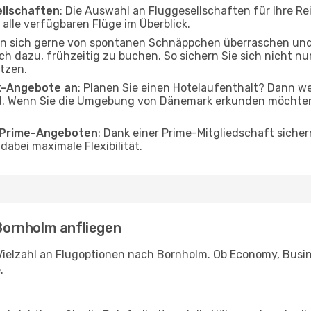
ellschaften
: Die Auswahl an Fluggesellschaften für Ihre Re
alle verfügbaren Flüge im Überblick.
en sich gerne von spontanen Schnäppchen überraschen un
och dazu, frühzeitig zu buchen. So sichern Sie sich nicht n
tzen.
ak-Angebote an
: Planen Sie einen Hotelaufenthalt? Dann we
d. Wenn Sie die Umgebung von Dänemark erkunden möchten, 
o Prime-Angeboten
: Dank einer Prime-Mitgliedschaft sicher
abei maximale Flexibilität.
 Bornholm anfliegen
Vielzahl an Flugoptionen nach Bornholm. Ob Economy, Busines
.