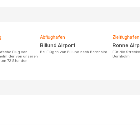
g
Abflughafen
Zielflughafen
Billund Airport
Ronne Air
Bei Flügen von Billund nach Bornholm
Für die Strecke von Billund nach
holm der von unseren
Bornholm
zten 72 Stunden