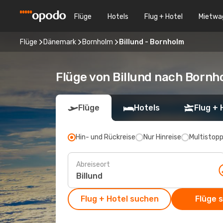
Flüge
Hotels
Flug + Hotel
Mietwa
Flüge
Dänemark
Bornholm
Billund - Bornholm
Flüge von Billund nach Bornh
Flüge
Hotels
Flug + 
Hin- und Rückreise
Nur Hinreise
Multistop
Abreiseort
Flug + Hotel suchen
Flüge 