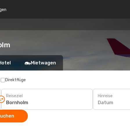
gen
olm
Hotel
Mietwagen
p
Direktflüge
Reiseziel
Hinreise
Datum
suchen