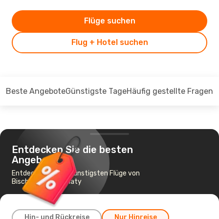
Flüge suchen
Flug + Hotel suchen
Beste Angebote
Günstigste Tage
Häufig gestellte Fragen
Entdecken Sie die besten
Angebote
Entdecken Sie die günstigsten Flüge von
Bischkek nach Almaty
Hin- und Rückreise
Nur Hinreise