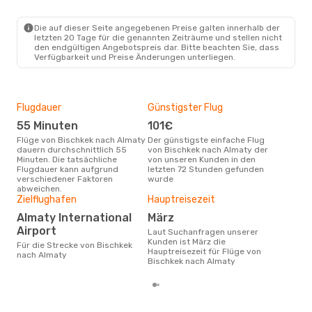
Die auf dieser Seite angegebenen Preise galten innerhalb der
letzten 20 Tage für die genannten Zeiträume und stellen nicht
den endgültigen Angebotspreis dar. Bitte beachten Sie, dass
Verfügbarkeit und Preise Änderungen unterliegen.
Flugdauer
Günstigster Flug
Flu
Flu
55 Minuten
101€
A
Flüge von Bischkek nach Almaty
Der günstigste einfache Flug
dauern durchschnittlich 55
von Bischkek nach Almaty der
Fluggesellschaften die Flüge
Minuten. Die tatsächliche
von unseren Kunden in den
von
Flugdauer kann aufgrund
letzten 72 Stunden gefunden
anb
verschiedener Faktoren
wurde
abweichen.
Zielflughafen
Hauptreisezeit
Gün
Almaty International
März
M
Airport
Laut Suchanfragen unserer
Juli ist die beste Zeit um
Kunden ist März die
gün
Für die Strecke von Bischkek
Hauptreisezeit für Flüge von
nac
nach Almaty
Bischkek nach Almaty