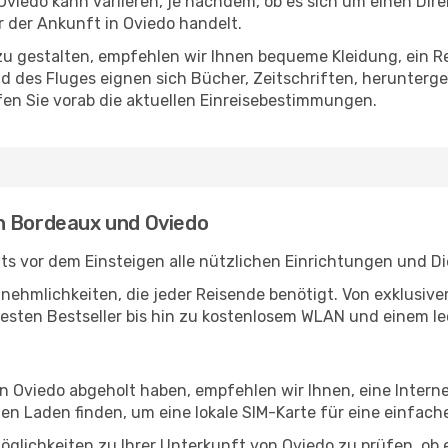
iedo kann variieren, je nachdem, ob es sich um einen Direk
 der Ankunft in Oviedo handelt.
u gestalten, empfehlen wir Ihnen bequeme Kleidung, ein R
des Fluges eignen sich Bücher, Zeitschriften, herunterge
en Sie vorab die aktuellen Einreisebestimmungen.
n Bordeaux und Oviedo
s vor dem Einsteigen alle nützlichen Einrichtungen und D
Annehmlichkeiten, die jeder Reisende benötigt. Von exklus
esten Bestseller bis hin zu kostenlosem WLAN und einem lec
in Oviedo abgeholt haben, empfehlen wir Ihnen, eine Inter
n Laden finden, um eine lokale SIM-Karte für eine einfache
glichkeiten zu Ihrer Unterkunft von Oviedo zu prüfen, ob es