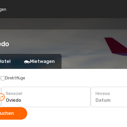
gen
edo
Hotel
Mietwagen
p
Direktflüge
Reiseziel
Hinreise
Datum
suchen