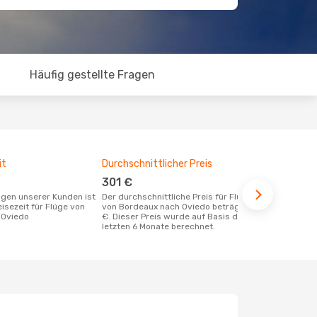
Häufig gestellte Fragen
it
Durchschnittlicher Preis
Günstigst
301 €
Juli
Der durchschnittliche Preis für Flüge
März ist die beste Zeit um günstige
eisezeit für Flüge von
von Bordeaux nach Oviedo beträgt 301
Flüge von B
 Oviedo
€. Dieser Preis wurde auf Basis der
buchen
letzten 6 Monate berechnet.