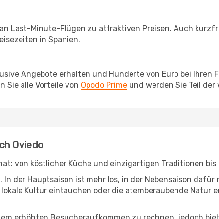
 an Last-Minute-Flügen zu attraktiven Preisen. Auch kurzf
isezeiten in Spanien.
lusive Angebote erhalten und Hunderte von Euro bei Ihren 
 Sie alle Vorteile von
Opodo Prime
und werden Sie Teil der
ch Oviedo
 hat: von köstlicher Küche und einzigartigen Traditionen bi
b. In der Hauptsaison ist mehr los, in der Nebensaison dafü
die lokale Kultur eintauchen oder die atemberaubende Natur
inem erhöhten Besucheraufkommen zu rechnen, jedoch biete