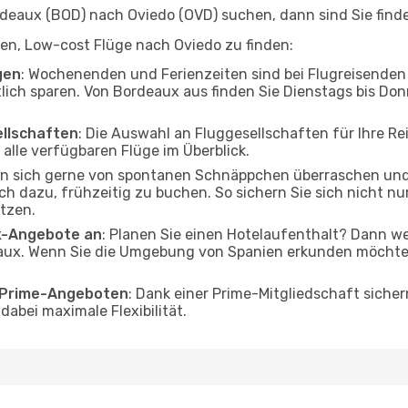
eaux (BOD) nach Oviedo (OVD) suchen, dann sind Sie finden
lfen, Low-cost Flüge nach Oviedo zu finden:
gen
: Wochenenden und Ferienzeiten sind bei Flugreisenden b
tlich sparen. Von Bordeaux aus finden Sie Dienstags bis Don
ellschaften
: Die Auswahl an Fluggesellschaften für Ihre Re
alle verfügbaren Flüge im Überblick.
en sich gerne von spontanen Schnäppchen überraschen un
och dazu, frühzeitig zu buchen. So sichern Sie sich nicht n
tzen.
ak-Angebote an
: Planen Sie einen Hotelaufenthalt? Dann we
ux. Wenn Sie die Umgebung von Spanien erkunden möchten, 
o Prime-Angeboten
: Dank einer Prime-Mitgliedschaft sicher
abei maximale Flexibilität.