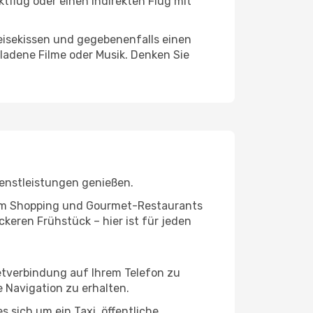
tflug oder einen indirekten Flug mit
eisekissen und gegebenenfalls einen
ladene Filme oder Musik. Denken Sie
ienstleistungen genießen.
ivem Shopping und Gourmet-Restaurants
keren Frühstück – hier ist für jeden
netverbindung auf Ihrem Telefon zu
 Navigation zu erhalten.
 sich um ein Taxi, öffentliche