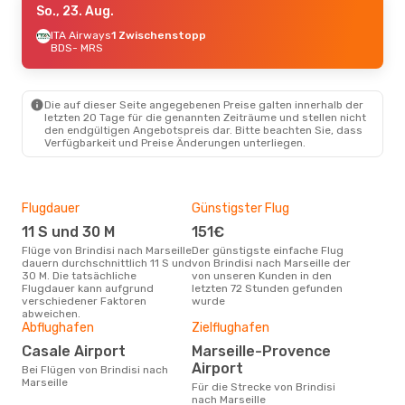
So., 23. Aug.
ITA Airways
1 Zwischenstopp
BDS
- MRS
Die auf dieser Seite angegebenen Preise galten innerhalb der
letzten 20 Tage für die genannten Zeiträume und stellen nicht
den endgültigen Angebotspreis dar. Bitte beachten Sie, dass
Verfügbarkeit und Preise Änderungen unterliegen.
Flugdauer
Günstigster Flug
Hau
11 S und 30 M
151€
Jul
Flüge von Brindisi nach Marseille
Der günstigste einfache Flug
Laut Suchanfragen unserer
dauern durchschnittlich 11 S und
von Brindisi nach Marseille der
Kund
30 M. Die tatsächliche
von unseren Kunden in den
Haup
Flugdauer kann aufgrund
letzten 72 Stunden gefunden
Brin
verschiedener Faktoren
wurde
abweichen.
Gün
Abflughafen
Zielflughafen
S
Casale Airport
Marseille-Provence
Februar ist die beste Zeit um
Airport
Bei Flügen von Brindisi nach
güns
Marseille
Für die Strecke von Brindisi
nach
nach Marseille