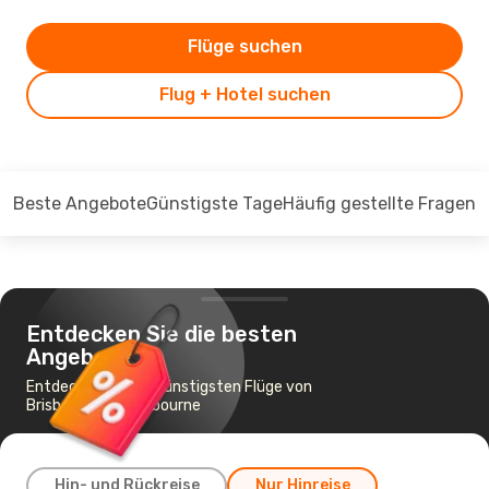
Flüge suchen
Flug + Hotel suchen
Beste Angebote
Günstigste Tage
Häufig gestellte Fragen
Entdecken Sie die besten
Angebote
Entdecken Sie die günstigsten Flüge von
Brisbane nach Melbourne
Hin- und Rückreise
Nur Hinreise