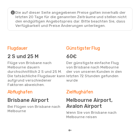
BNE
- MEL
Jetstar
Direkt
MEL
- BNE
Die auf dieser Seite angegebenen Preise galten innerhalb der
letzten 20 Tage für die genannten Zeiträume und stellen nicht
den endgültigen Angebotspreis dar. Bitte beachten Sie, dass
Verfügbarkeit und Preise Änderungen unterliegen.
Flugdauer
Günstigster Flug
Hau
2 S und 25 M
60€
M
Flüge von Brisbane nach
Der günstigste einfache Flug
Laut Suchanfragen unserer
Melbourne dauern
von Brisbane nach Melbourne
Kund
durchschnittlich 2 S und 25 M.
der von unseren Kunden in den
Haup
Die tatsächliche Flugdauer kann
letzten 72 Stunden gefunden
Bri
aufgrund verschiedener
wurde
Faktoren abweichen.
Dur
Abflughafen
Zielflughäfen
10
Brisbane Airport
Melbourne Airport,
Der durchschnittliche Preis für
Avalon Airport
Flü
Bei Flügen von Brisbane nach
Melb
Melbourne
Wenn Sie von Brisbane nach
Prei
Melbourne reisen
letz