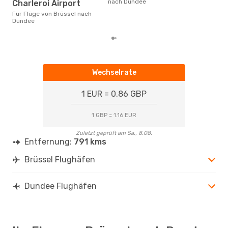
nach Dundee
Charleroi Airport
gün
nac
Für Flüge von Brüssel nach
Dundee
Wechselrate
1 EUR = 0.86 GBP
1 GBP = 1.16 EUR
Zuletzt geprüft am Sa., 8.08.
Entfernung:
791 kms
Brüssel Flughäfen
Dundee Flughäfen