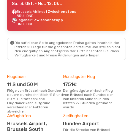
Sa., 3. Okt.
- Mo., 12. Okt.
Brussels Airlines
1 Zwischenstopp
BRU
- DND
Loganair
1 Zwischenstopp
DND
- BRU
Die auf dieser Seite angegebenen Preise galten innerhalb der
letzten 20 Tage für die genannten Zeiträume und stellen nicht
den endgültigen Angebotspreis dar. Bitte beachten Sie, dass
Verfügbarkeit und Preise Änderungen unterliegen.
Flugdauer
Günstigster Flug
Hau
11 S und 50 M
1751€
M
Flüge von Brüssel nach Dundee
Der günstigste einfache Flug
Laut Suchanfragen unserer
dauern durchschnittlich 11 S und
von Brüssel nach Dundee der
Kund
50 M. Die tatsächliche
von unseren Kunden in den
Haup
Flugdauer kann aufgrund
letzten 72 Stunden gefunden
Brü
verschiedener Faktoren
wurde
abweichen.
Abflughäfen
Zielflughafen
Gün
Brussels Airport,
Dundee Airport
Jul
Brussels South
Für die Strecke von Brüssel
April ist die beste Zeit um