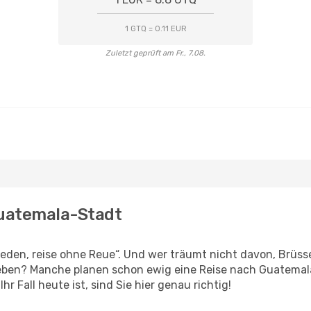
1 GTQ = 0.11 EUR
Zuletzt geprüft am Fr., 7.08.
Guatemala-Stadt
den, reise ohne Reue“. Und wer träumt nicht davon, Brüssel
eben? Manche planen schon ewig eine Reise nach Guatemala
r Fall heute ist, sind Sie hier genau richtig!