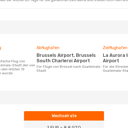
alb der letzten 20 Tage für die genannten Zeiträume und stellen nicht den en
g
Abflughäfen
Zielflughafen
Brussels Airport, Brussels
La Aurora International
South Charleroi Airport
Airport
temala-Stadt der von
Für Flüge von Brüssel nach Guatemala-
Für die Strecke von Brüssel nach
 den letzten 72
Stadt
Guatemala-St
n wurde
Wechselrate
1 EUR = 8.8 GTQ