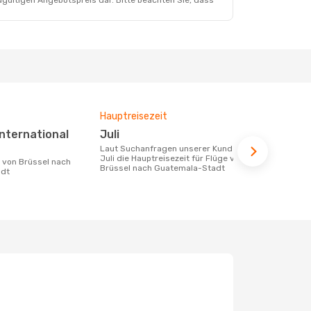
dgültigen Angebotspreis dar. Bitte beachten Sie, dass
Hauptreisezeit
Durchschnit
Juli
988 €
Laut Suchanfragen unserer Kunden ist
Der durchschnittliche Preis für Flüge
Juli die Hauptreisezeit für Flüge von
von Brüssel
Brüssel nach Guatemala-Stadt
beträgt 988 
adt
Basis der le