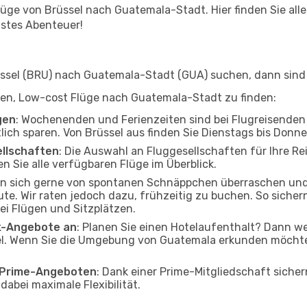
ge von Brüssel nach Guatemala-Stadt. Hier finden Sie alles 
hstes Abenteuer!
sel (BRU) nach Guatemala-Stadt (GUA) suchen, dann sind Si
elfen, Low-cost Flüge nach Guatemala-Stadt zu finden:
gen
: Wochenenden und Ferienzeiten sind bei Flugreisenden b
tlich sparen. Von Brüssel aus finden Sie Dienstags bis Donn
ellschaften
: Die Auswahl an Fluggesellschaften für Ihre R
n Sie alle verfügbaren Flüge im Überblick.
en sich gerne von spontanen Schnäppchen überraschen un
e. Wir raten jedoch dazu, frühzeitig zu buchen. So sichern 
i Flügen und Sitzplätzen.
ak-Angebote an
: Planen Sie einen Hotelaufenthalt? Dann we
l. Wenn Sie die Umgebung von Guatemala erkunden möchten,
o Prime-Angeboten
: Dank einer Prime-Mitgliedschaft sicher
abei maximale Flexibilität.