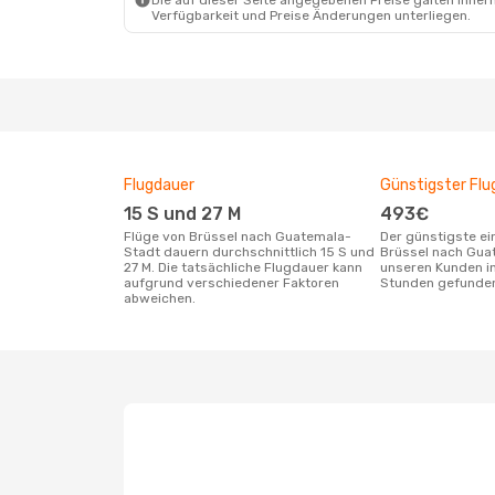
Die auf dieser Seite angegebenen Preise galten innerh
Verfügbarkeit und Preise Änderungen unterliegen.
Flugdauer
Günstigster Flu
15 S und 27 M
493€
Flüge von Brüssel nach Guatemala-
Der günstigste einfache Flug von
Stadt dauern durchschnittlich 15 S und
Brüssel nach Gua
27 M. Die tatsächliche Flugdauer kann
unseren Kunden in
aufgrund verschiedener Faktoren
Stunden gefunde
abweichen.