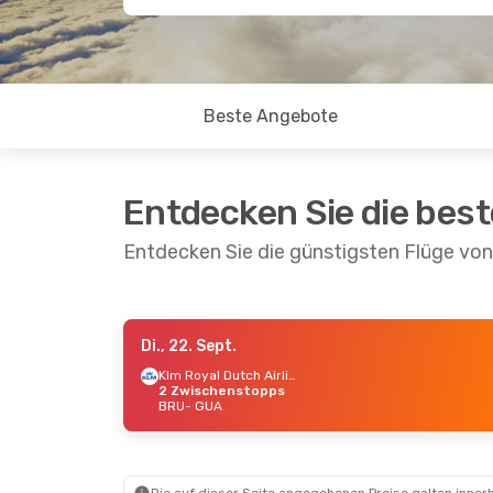
Beste Angebote
Entdecken Sie die bes
Entdecken Sie die günstigsten Flüge vo
Di., 22. Sept.
So., 30. Aug.
- Do., 3. Sept.
Fr., 14.
Klm Royal Dutch Airlines
2 Zwischenstopps
Aeromexico
2 Zwischenstopps
Americ
BRU
- GUA
BRU
- GUA
2 Zwi
Aeromexico
2 Zwischenstopps
BRU
-
GUA
- BRU
Americ
2 Zwi
GUA
-