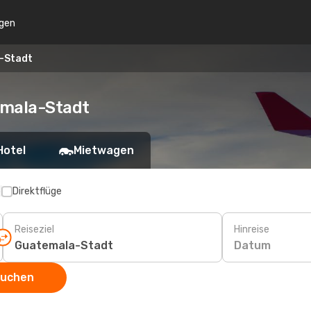
gen
a-Stadt
emala-Stadt
Hotel
Mietwagen
p
Direktflüge
Reiseziel
Hinreise
Datum
suchen