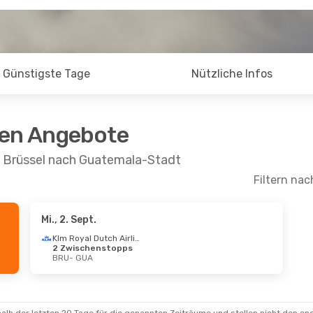
Günstigste Tage
Nützliche Infos
ten Angebote
n Brüssel nach Guatemala-Stadt
Filtern nac
Mi., 2. Sept.
 Aug.
- Mo., 24. Aug.
Klm Royal Dutch Airlines
2 Zwischenstopps
an Airlines
BRU
- GUA
schenstopps
 GUA
an Airlines
schenstopps
 BRU