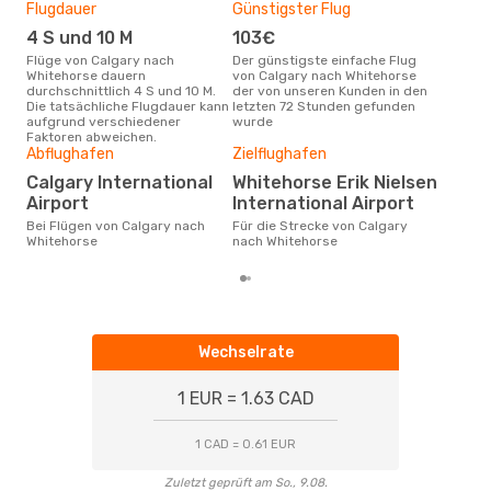
Flugdauer
Günstigster Flug
Hau
4 S und 10 M
103€
M
Flüge von Calgary nach
Der günstigste einfache Flug
Laut Suchanfragen unserer
Whitehorse dauern
von Calgary nach Whitehorse
Kund
durchschnittlich 4 S und 10 M.
der von unseren Kunden in den
Haup
Die tatsächliche Flugdauer kann
letzten 72 Stunden gefunden
Cal
aufgrund verschiedener
wurde
Dur
Faktoren abweichen.
Abflughafen
Zielflughafen
25
Der durchschnittliche Preis für
Calgary International
Whitehorse Erik Nielsen
Flü
Airport
International Airport
Whit
Dies
Bei Flügen von Calgary nach
Für die Strecke von Calgary
der 
Whitehorse
nach Whitehorse
Wechselrate
1 EUR = 1.63 CAD
1 CAD = 0.61 EUR
Zuletzt geprüft am So., 9.08.