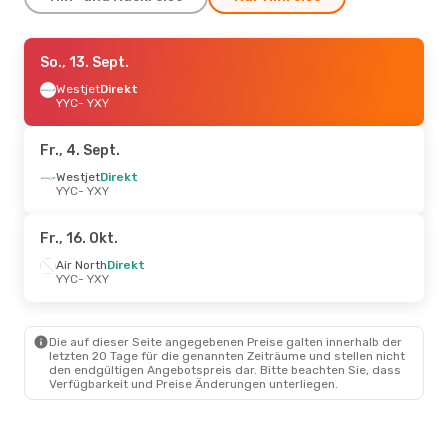
Fr., 11. Sept.
So., 13. Sept.
- So., 13. Sept.
Westjet
Westjet
Direkt
Direkt
YYC
YYC
- YXY
- YXY
Westjet
Direkt
YXY
- YYC
Fr., 4. Sept.
Fr., 4. Sept.
Westjet
Direkt
- So., 6. Sept.
YYC
- YXY
Westjet
Direkt
YYC
- YXY
Westjet
Direkt
Fr., 16. Okt.
YXY
- YYC
Air North
Direkt
YYC
- YXY
Die auf dieser Seite angegebenen Preise galten innerhalb der
letzten 20 Tage für die genannten Zeiträume und stellen nicht
den endgültigen Angebotspreis dar. Bitte beachten Sie, dass
Verfügbarkeit und Preise Änderungen unterliegen.