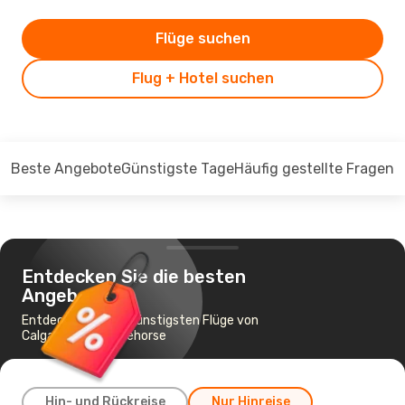
Flüge suchen
Flug + Hotel suchen
Beste Angebote
Günstigste Tage
Häufig gestellte Fragen
Entdecken Sie die besten
Angebote
Entdecken Sie die günstigsten Flüge von
Calgary nach Whitehorse
Hin- und Rückreise
Nur Hinreise