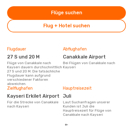
Flüge suchen
Flug + Hotel suchen
Flugdauer
Abflughafen
Dur
27 S und 20 M
Canakkale Airport
11
Flüge von Canakkale nach
Bei Flügen von Canakkale nach
Der durchschnittliche Preis für
Kayseri dauern durchschnittlich
Kayseri
Flü
27 S und 20 M. Die tatsächliche
Kays
Flugdauer kann aufgrund
Prei
verschiedener Faktoren
letz
abweichen.
Zielflughafen
Hauptreisezeit
Kayseri Erkilet Airport
Juli
Für die Strecke von Canakkale
Laut Suchanfragen unserer
nach Kayseri
Kunden ist Juli die
Hauptreisezeit für Flüge von
Canakkale nach Kayseri