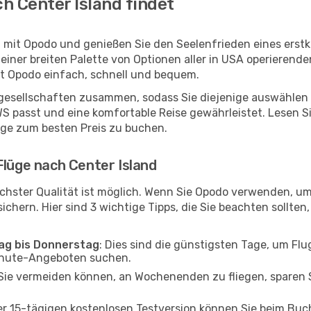
h Center Island findet
d mit Opodo und genießen Sie den Seelenfrieden eines erst
 einer breiten Palette von Optionen aller in USA operierend
it Opodo einfach, schnell und bequem.
ggesellschaften zusammen, sodass Sie diejenige auswählen 
 passt und eine komfortable Reise gewährleistet. Lesen Sie
üge zum besten Preis zu buchen.
Flüge nach Center Island
chster Qualität ist möglich. Wenn Sie Opodo verwenden, um
chern. Hier sind 3 wichtige Tipps, die Sie beachten sollten, 
tag bis Donnerstag
: Dies sind die günstigsten Tage, um Fl
inute-Angeboten suchen.
Sie vermeiden können, an Wochenenden zu fliegen, sparen S
ner 15-tägigen kostenlosen Testversion können Sie beim Bu