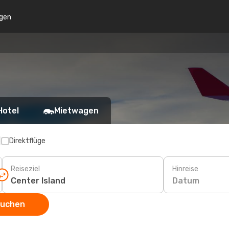
gen
Hotel
Mietwagen
p
Direktflüge
Reiseziel
Hinreise
Datum
suchen