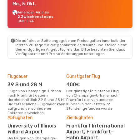
Mo., 5. Okt.
American Airlines
2 Zwischenstopps
CMI
- FRA
Die auf dieser Seite angegebenen Preise galten innerhalb der
letzten 20 Tage für die genannten Zeiträume und stellen nicht
den endgültigen Angebotspreis dar. Bitte beachten Sie, dass
Verfügbarkeit und Preise Änderungen unterliegen.
Flugdauer
Günstigster Flug
Hau
39 S und 28 M
400€
Jul
Flüge von Champaign-Urbana
Der günstigste einfache Flug
Laut Suchanfragen unserer
nach Frankfurt dauern
von Champaign-Urbana nach
Kund
durchschnittlich 39 S und 28 M.
Frankfurt der von unseren
Haup
Die tatsächliche Flugdauer kann
Kunden in den letzten 72
Cha
aufgrund verschiedener
Stunden gefunden wurde
Fran
Faktoren abweichen.
Gün
Abflughafen
Zielflughäfen
Ju
University of Illinois
Frankfurt International
Willard Airport
Airport, Frankfurt–
Juli ist die beste Zeit um
gün
Hahn Airport
Bei Flügen von Champaign-