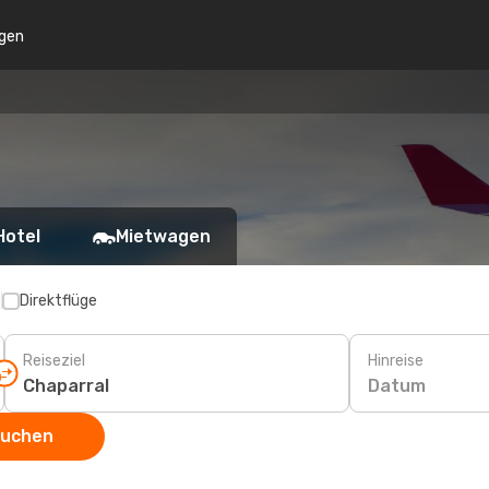
gen
Hotel
Mietwagen
p
Direktflüge
Reiseziel
Hinreise
Datum
suchen