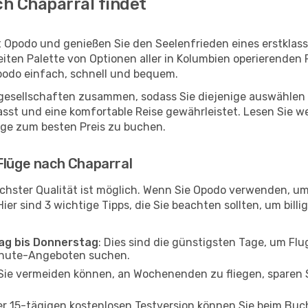
h Chaparral findet
t Opodo und genießen Sie den Seelenfrieden eines erstkla
reiten Palette von Optionen aller in Kolumbien operierenden
Opodo einfach, schnell und bequem.
ggesellschaften zusammen, sodass Sie diejenige auswählen 
st und eine komfortable Reise gewährleistet. Lesen Sie wei
üge zum besten Preis zu buchen.
Flüge nach Chaparral
chster Qualität ist möglich. Wenn Sie Opodo verwenden, um
er sind 3 wichtige Tipps, die Sie beachten sollten, um billi
tag bis Donnerstag
: Dies sind die günstigsten Tage, um Fl
inute-Angeboten suchen.
Sie vermeiden können, an Wochenenden zu fliegen, sparen S
ner 15-tägigen kostenlosen Testversion können Sie beim Bu