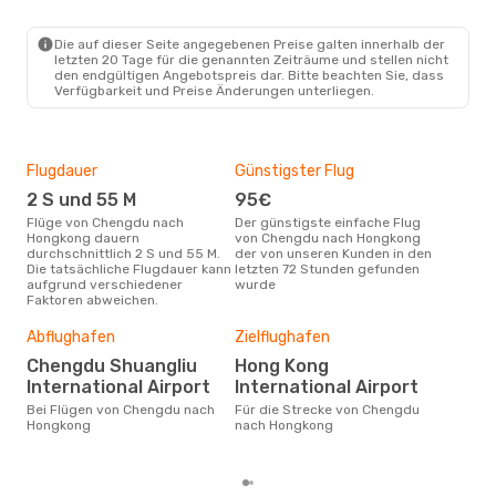
Die auf dieser Seite angegebenen Preise galten innerhalb der
letzten 20 Tage für die genannten Zeiträume und stellen nicht
den endgültigen Angebotspreis dar. Bitte beachten Sie, dass
Verfügbarkeit und Preise Änderungen unterliegen.
Flugdauer
Günstigster Flug
Hau
2 S und 55 M
95€
Jul
Flüge von Chengdu nach
Der günstigste einfache Flug
Laut Suchanfragen unserer
Hongkong dauern
von Chengdu nach Hongkong
Kund
durchschnittlich 2 S und 55 M.
der von unseren Kunden in den
Haup
Die tatsächliche Flugdauer kann
letzten 72 Stunden gefunden
Che
aufgrund verschiedener
wurde
Faktoren abweichen.
Dur
Abflughafen
Zielflughafen
15
Chengdu Shuangliu
Hong Kong
Der durchschnittliche Preis für
International Airport
International Airport
Flü
Bei Flügen von Chengdu nach
Für die Strecke von Chengdu
Hon
Hongkong
nach Hongkong
Prei
letz