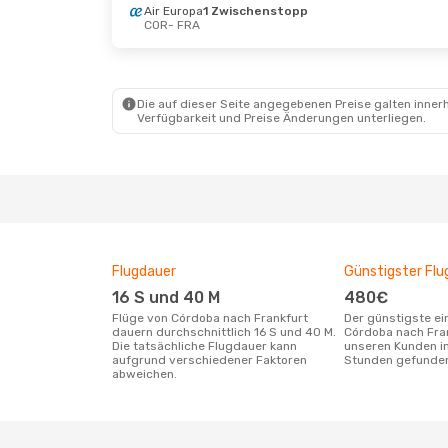
Air Europa
1 Zwischenstopp
COR
- FRA
Die auf dieser Seite angegebenen Preise galten innerh
Verfügbarkeit und Preise Änderungen unterliegen.
Flugdauer
Günstigster Flu
16 S und 40 M
480€
Flüge von Córdoba nach Frankfurt
Der günstigste einfache Flug von
dauern durchschnittlich 16 S und 40 M.
Córdoba nach Fra
Die tatsächliche Flugdauer kann
unseren Kunden in
aufgrund verschiedener Faktoren
Stunden gefunde
abweichen.