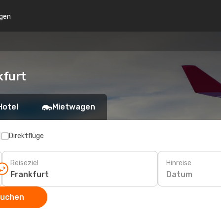
gen
kfurt
Hotel
Mietwagen
p
Direktflüge
Reiseziel
Hinreise
Datum
suchen