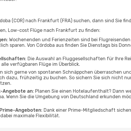
oba (COR) nach Frankfurt (FRA) suchen, dann sind Sie find
lfen, Low-cost Flüge nach Frankfurt zu finden:
gen
: Wochenenden und Ferienzeiten sind bei Flugreisenden b
tlich sparen. Von Córdoba aus finden Sie Dienstags bis Donn
ellschaften
: Die Auswahl an Fluggesellschaften für Ihre Re
alle verfügbaren Flüge im Überblick.
en sich gerne von spontanen Schnäppchen überraschen un
och dazu, frühzeitig zu buchen. So sichern Sie sich nicht n
tzen.
ak-Angebote an
: Planen Sie einen Hotelaufenthalt? Dann we
a. Wenn Sie die Umgebung von Deutschland erkunden möcht
o Prime-Angeboten
: Dank einer Prime-Mitgliedschaft sicher
abei maximale Flexibilität.