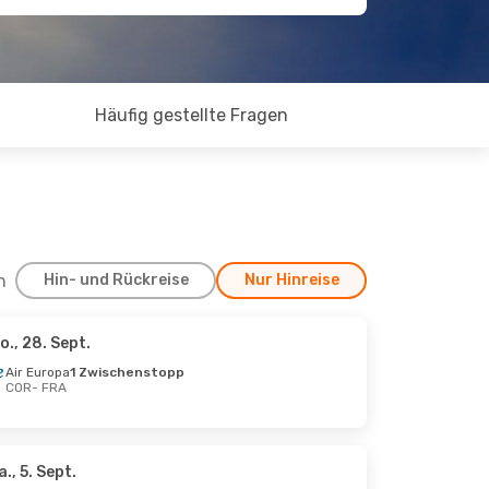
Häufig gestellte Fragen
h
Hin- und Rückreise
Nur Hinreise
o., 28. Sept.
 12. Sept.
Air Europa
1 Zwischenstopp
COR
- FRA
a., 5. Sept.