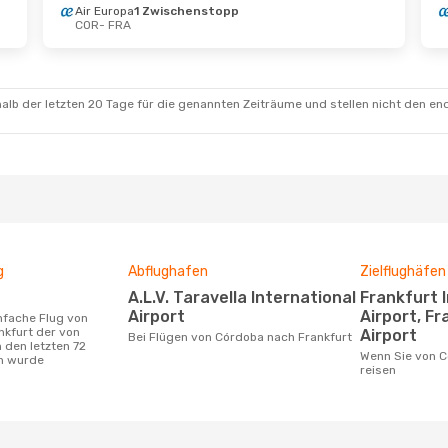
Air Europa
1 Zwischenstopp
COR
- FRA
alb der letzten 20 Tage für die genannten Zeiträume und stellen nicht den en
g
Abflughafen
Zielflughäfen
A.L.V. Taravella International
Frankfurt International
Airport
Airport, F
nkfurt der von
Airport
Bei Flügen von Córdoba nach Frankfurt
 den letzten 72
Wenn Sie von Córdoba nach Frankfurt
n wurde
reisen