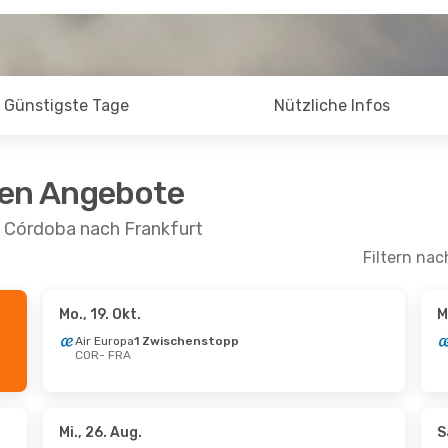
Günstigste Tage
Nützliche Infos
ten Angebote
n Córdoba nach Frankfurt
Filtern nac
Mo., 19. Okt.
M
 Okt.
- Sa., 31. Okt.
So., 6. Sept.
- Sa.,
Air Europa
1 Zwischenstopp
COR
- FRA
Airlines
LATAM Airlines
schenstopps
1 Zwischenstopp
FRA
COR
- FRA
Airlines
LATAM Airlines
schenstopp
1 Zwischenstopp
COR
FRA
- COR
Mi., 26. Aug.
S