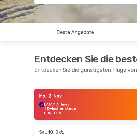
Beste Angebote
Entdecken Sie die bes
Entdecken Sie die günstigsten Flüge vo
Mo., 2. Nov.
Sa., 29. Aug.
- Sa., 5. Sept.
Sa., 24.
LATAM Airlines
1 Zwischenstopp
Copa Airlines
LATAM 
COR
- FRA
3 Zwischenstopps
2 Zwi
COR
- FRA
COR
- 
Easyjet
2 Zwischenstopps
LATAM 
FRA
- COR
1 Zwi
FRA
- 
Sa., 10. Okt.