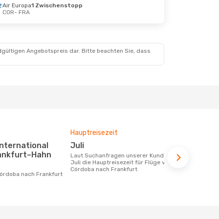
Air Europa
1 Zwischenstopp
COR
- FRA
dgültigen Angebotspreis dar. Bitte beachten Sie, dass
Hauptreisezeit
Durchschnit
Juli
1272 €
rankfurt–Hahn
Laut Suchanfragen unserer Kunden ist
Der durchschnittliche Preis für Flüge
Juli die Hauptreisezeit für Flüge von
von Córdoba
Córdoba nach Frankfurt
1272 €. Dies
letzten 6 Mo