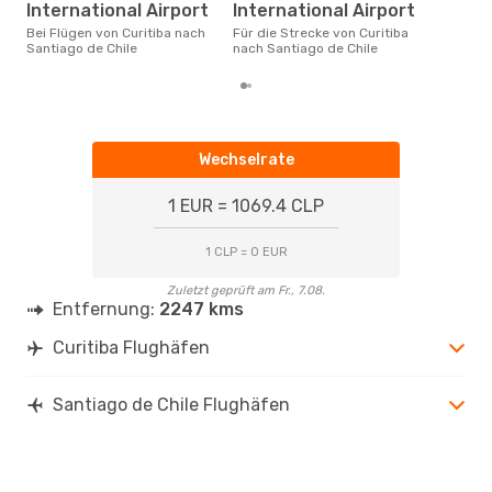
Flüg
International Airport
International Airport
Sant
Dies
Bei Flügen von Curitiba nach
Für die Strecke von Curitiba
der 
Santiago de Chile
nach Santiago de Chile
Wechselrate
1 EUR = 1069.4 CLP
1 CLP = 0 EUR
Zuletzt geprüft am Fr., 7.08.
Entfernung:
2247 kms
Curitiba Flughäfen
Santiago de Chile Flughäfen