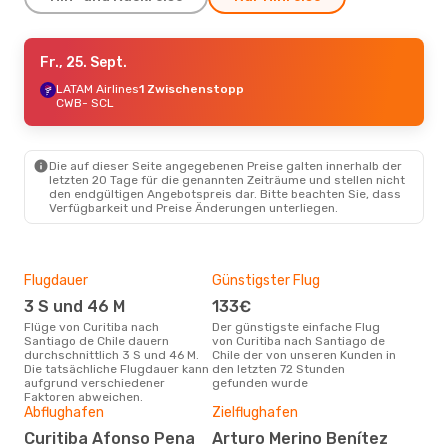
Mo., 19. Okt.
Fr., 25. Sept.
- Fr., 23. Okt.
Gol
LATAM Airlines
1 Zwischenstopp
1 Zwischenstopp
CWB
CWB
- SCL
- SCL
LATAM Airlines
Direkt
SCL
- CWB
Die auf dieser Seite angegebenen Preise galten innerhalb der
letzten 20 Tage für die genannten Zeiträume und stellen nicht
den endgültigen Angebotspreis dar. Bitte beachten Sie, dass
Verfügbarkeit und Preise Änderungen unterliegen.
Flugdauer
Günstigster Flug
Hau
3 S und 46 M
133€
Jul
Flüge von Curitiba nach
Der günstigste einfache Flug
Laut Suchanfragen unserer
Santiago de Chile dauern
von Curitiba nach Santiago de
Kund
durchschnittlich 3 S und 46 M.
Chile der von unseren Kunden in
Haup
Die tatsächliche Flugdauer kann
den letzten 72 Stunden
Curi
aufgrund verschiedener
gefunden wurde
Dur
Faktoren abweichen.
Abflughafen
Zielflughafen
23
Der durchschnittliche Preis für
Curitiba Afonso Pena
Arturo Merino Benítez