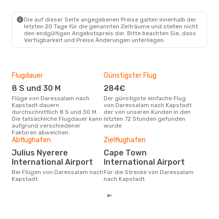
Die auf dieser Seite angegebenen Preise galten innerhalb der
letzten 20 Tage für die genannten Zeiträume und stellen nicht
den endgültigen Angebotspreis dar. Bitte beachten Sie, dass
Verfügbarkeit und Preise Änderungen unterliegen.
Flugdauer
Günstigster Flug
Hau
8 S und 30 M
284€
Jul
Flüge von Daressalam nach
Der günstigste einfache Flug
Laut Suchanfragen unserer
Kapstadt dauern
von Daressalam nach Kapstadt
Kund
durchschnittlich 8 S und 30 M.
der von unseren Kunden in den
Haup
Die tatsächliche Flugdauer kann
letzten 72 Stunden gefunden
Dar
aufgrund verschiedener
wurde
Faktoren abweichen.
Gün
Abflughafen
Zielflughafen
M
Julius Nyerere
Cape Town
Juli ist die beste Zeit um
International Airport
International Airport
gün
Bei Flügen von Daressalam nach
Für die Strecke von Daressalam
nac
Kapstadt
nach Kapstadt