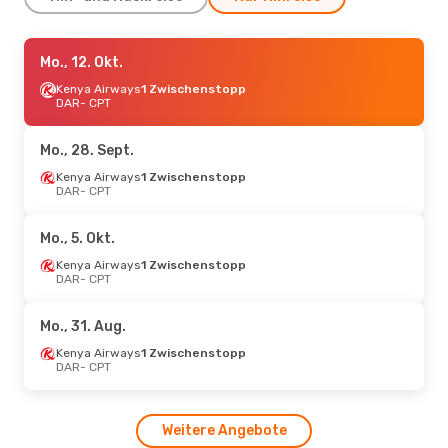
Mi., 26. Aug.
Mo., 12. Okt.
- Di., 1. Sept.
Kenya Airways
Kenya Airways
1 Zwischenstopp
1 Zwischenstopp
DAR
- CPT
DAR
- CPT
Kenya Airways
1 Zwischenstopp
Mo., 28. Sept.
CPT
- DAR
Kenya Airways
1 Zwischenstopp
DAR
- CPT
So., 6. Sept.
- So., 13. Sept.
Kenya Airways
Mo., 5. Okt.
1 Zwischenstopp
DAR
- CPT
Kenya Airways
1 Zwischenstopp
Airlink
2 Zwischenstopps
DAR
- CPT
CPT
- DAR
Mo., 31. Aug.
Kenya Airways
1 Zwischenstopp
DAR
- CPT
Weitere Angebote