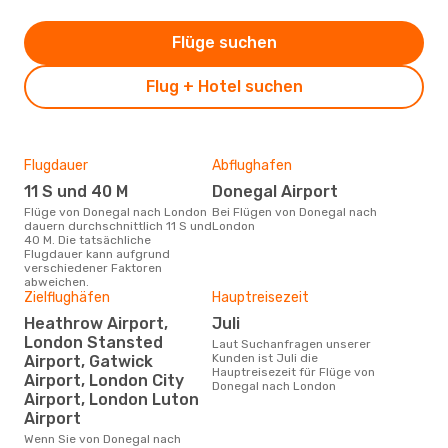
Flüge suchen
Flug + Hotel suchen
Flugdauer
Abflughafen
Dur
11 S und 40 M
Donegal Airport
4
Flüge von Donegal nach London
Bei Flügen von Donegal nach
Der durchschnittliche Preis für
dauern durchschnittlich 11 S und
London
Flü
40 M. Die tatsächliche
betr
Flugdauer kann aufgrund
wurd
verschiedener Faktoren
Mon
abweichen.
Zielflughäfen
Hauptreisezeit
Heathrow Airport,
Juli
London Stansted
Laut Suchanfragen unserer
Kunden ist Juli die
Airport, Gatwick
Hauptreisezeit für Flüge von
Airport, London City
Donegal nach London
Airport, London Luton
Airport
Wenn Sie von Donegal nach