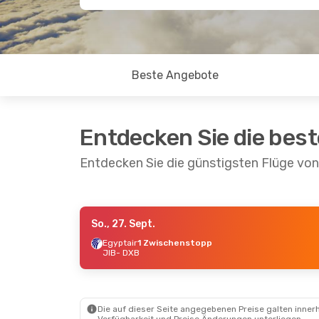
Beste Angebote
Entdecken Sie die bes
Entdecken Sie die günstigsten Flüge von
So., 27. Sept.
Fr., 28. Aug.
- Mi., 2. Sept.
Do., 8. 
Egyptair
1 Zwischenstopp
JIB
- DXB
Ethiopian Airlines
Ethiop
1 Zwischenstopp
1 Zwi
JIB
- DXB
JIB
- 
Emirates
1 Zwischenstopp
Emira
DXB
- JIB
DXB
- 
Die auf dieser Seite angegebenen Preise galten innerh