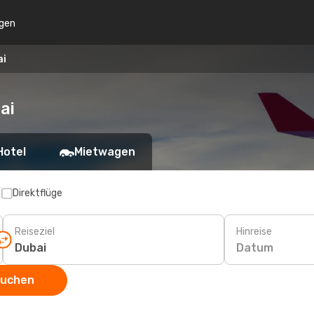
gen
ai
ai
Hotel
Mietwagen
p
Direktflüge
Reiseziel
Hinreise
Datum
suchen