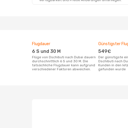
Verfügbarkeit und Preise Änderungen unterliegen.
Flugdauer
Günstigster Flu
6 S und 30 M
549€
Flüge von Dschibuti nach Dubai dauern
Der günstigste einfache Flug von
durchschnittlich 6 S und 30 M. Die
Dschibuti nach Du
tatsächliche Flugdauer kann aufgrund
Kunden in den let
verschiedener Faktoren abweichen.
gefunden wurde