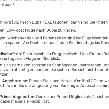
enteuer!
buti (JIB) nach Dubai (DXB) suchen, dann sind Sie finden b
lfen, Low-cost Flüge nach Dubai zu finden:
gen
: Wochenenden und Ferienzeiten sind bei Flugreisenden b
lich sparen. Von Dschibuti aus finden Sie Dienstags bis Don
ellschaften
: Die Auswahl an Fluggesellschaften für Ihre Rei
 verfügbaren Flüge im Überblick.
en sich gerne von spontanen Schnäppchen überraschen und
 dazu, frühzeitig zu buchen. So sichern Sie sich nicht nur 
tzen.
ak-Angebote an
: Planen Sie einen Hotelaufenthalt? Dann we
uti. Wenn Sie die Umgebung von Vereinigte Arabische Emira
o Prime-Angeboten
: Dank einer Prime-Mitgliedschaft sicher
abei maximale Flexibilität.