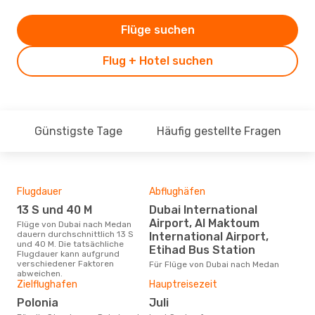
Flüge suchen
Flug + Hotel suchen
Günstigste Tage
Häufig gestellte Fragen
Flugdauer
Abflughäfen
Dur
13 S und 40 M
Dubai International
4
Airport, Al Maktoum
Flüge von Dubai nach Medan
Der durchschnittliche Preis für
dauern durchschnittlich 13 S
Flü
International Airport,
und 40 M. Die tatsächliche
betr
Etihad Bus Station
Flugdauer kann aufgrund
wurd
verschiedener Faktoren
Mon
Für Flüge von Dubai nach Medan
abweichen.
Zielflughafen
Hauptreisezeit
Polonia
Juli