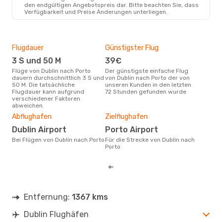
DUB
- OPO
den endgültigen Angebotspreis dar. Bitte beachten Sie, dass
Ryanair
Direkt
Verfügbarkeit und Preise Änderungen unterliegen.
OPO
- DUB
Flugdauer
Günstigster Flug
Hau
3 S und 50 M
39€
Jul
Flüge von Dublin nach Porto
Der günstigste einfache Flug
Laut Suchanfragen unserer
dauern durchschnittlich 3 S und
von Dublin nach Porto der von
Kund
50 M. Die tatsächliche
unseren Kunden in den letzten
Haup
Flugdauer kann aufgrund
72 Stunden gefunden wurde
Dubl
verschiedener Faktoren
Dur
abweichen.
15
Abflughafen
Zielflughafen
Der durchschnittliche Preis für
Dublin Airport
Porto Airport
Flüg
betr
Bei Flügen von Dublin nach Porto
Für die Strecke von Dublin nach
wurd
Porto
Mon
Entfernung:
1367 kms
Dublin Flughäfen