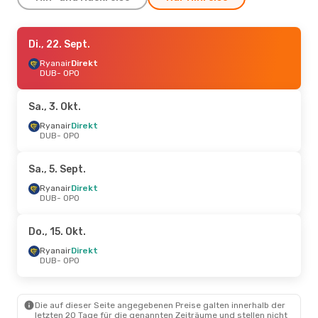
Mo., 21. Sept.
Di., 22. Sept.
- Di., 22. Sept.
Ryanair
Ryanair
Direkt
Direkt
DUB
DUB
- OPO
- OPO
Ryanair
Direkt
OPO
- DUB
Sa., 3. Okt.
Mo., 19. Okt.
Ryanair
Direkt
- Fr., 23. Okt.
DUB
- OPO
Ryanair
Direkt
DUB
- OPO
Ryanair
Direkt
Sa., 5. Sept.
OPO
- DUB
Ryanair
Direkt
DUB
- OPO
Mi., 30. Sept.
- Di., 6. Okt.
Ryanair
Direkt
Do., 15. Okt.
DUB
- OPO
Ryanair
Direkt
Ryanair
Direkt
OPO
- DUB
DUB
- OPO
Mo., 7. Sept.
- Mo., 14. Sept.
Die auf dieser Seite angegebenen Preise galten innerhalb der
Ryanair
Direkt
letzten 20 Tage für die genannten Zeiträume und stellen nicht